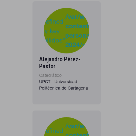
-
:
/var/www/clients/clie
Undefined
content/plugins/cona
37
Warning
array key
personas-
"apellidos"
2024/personas_listado
in
Alejandro Pérez-
Pastor
Catedrático
UPCT - Universidad
Politécnica de Cartagena
-
:
/var/www/clients/clie
Undefined
content/plugins/cona