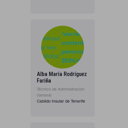
-
:
/var/www/clients/clie
Undefined
content/plugins/cona
40
Warning
array key
personas-
"apellidos"
2024/personas_listado
in
Alba María Rodríguez
Fariña
Técnico de Administración
General
Cabildo Insular de Tenerife