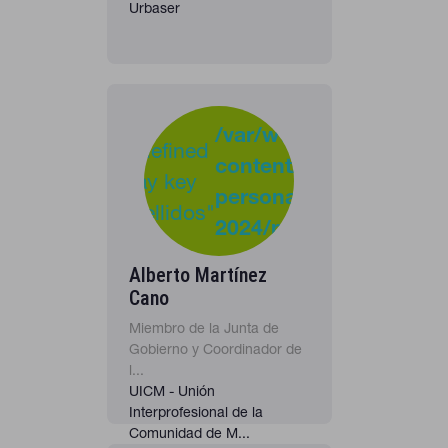
Urbaser
-
:
/var/www/clients/clie
Undefined
content/plugins/cona
40
Warning
array key
personas-
"apellidos"
2024/personas_listado
in
Alberto Martínez
Cano
Miembro de la Junta de
Gobierno y Coordinador de
l...
UICM - Unión
Interprofesional de la
Comunidad de M...