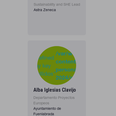
personal.
Sustainability and SHE Lead
Astra Zeneca
Cookies de rendimiento
Estas cookies nos permiten contar las visitas y fuentes de
tráfico para poder evaluar el rendimiento de nuestro sitio y
mejorarlo. Nos ayudan a saber qué páginas son las más o
menos visitadas, y cómo los visitantes navegan por el sitio.
Toda la información que recogen estas cookies es agregada y,
por lo tanto, es anónima.
-
:
/var/www/clients/clie
GUARDAR CONFIGURACIÓN
Undefined
content/plugins/cona
37
Warning
array key
personas-
"apellidos"
2024/personas_listado
Puedes volver a configurar tus cookies desde la sección "Configuración
in
de cookies" al pie de la página. También puedes consultar nuestra
política de cookies
Alba Iglesias Clavijo
Departamento Proyectos
Europeos
Ayuntamiento de
Fuenlabrada