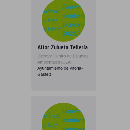
-
:
/var/www/clients/clie
Undefined
content/plugins/cona
37
Warning
array key
personas-
"apellidos"
2024/personas_listado
in
Aitor Zulueta Tellería
Director Centro de Estudios
Ambientales (CEA)
Ayuntamiento de Vitoria-
Gasteiz
-
:
/var/www/clients/clie
Undefined
content/plugins/cona
40
Warning
array key
personas-