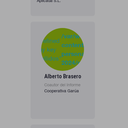
Aplicada S.L.
-
:
/var/www/clients/clie
Undefined
content/plugins/cona
37
Warning
array key
personas-
"apellidos"
2024/personas_listado
in
Alberto Brasero
Coautor del Informe
Cooperativa Garúa