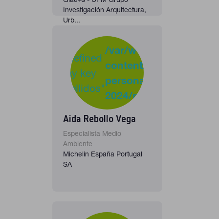
Investigación Arquitectura,
Urb...
-
:
/var/www/clients/clie
Undefined
content/plugins/cona
37
Warning
array key
personas-
"apellidos"
2024/personas_listado
in
Aida Rebollo Vega
Especialista Medio
Ambiente
Michelin España Portugal
SA
-
: