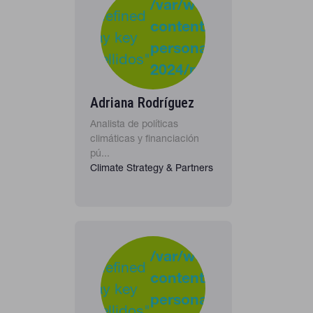
/var/www/clients/clie
Undefined
content/plugins/cona
37
Warning
array key
personas-
"apellidos"
2024/personas_listado
in
Adriana Rodríguez
Analista de políticas
climáticas y financiación
pú...
Climate Strategy & Partners
-
:
/var/www/clients/clie
Undefined
content/plugins/cona
40
Warning
array key
personas-
"apellidos"