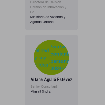
Directora de División.
División de Innovación y
So...
Ministerio de Vivienda y
Agenda Urbana
-
:
/var/www/clients/clie
Undefined
content/plugins/cona
37
Warning
array key
personas-
"apellidos"
2024/personas_listado
in
Aitana Agulló Estévez
Senior Consultant
Minsait (Indra)