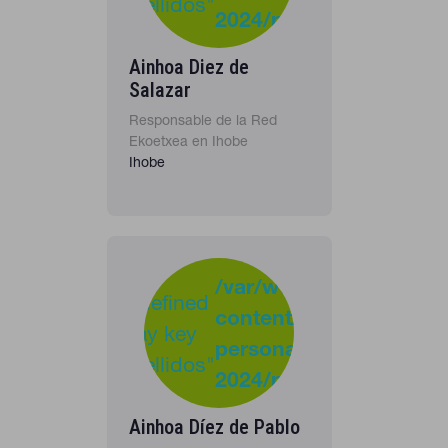
"apellidos"
2024/personas_listado
in
Ainhoa Diez de
Salazar
Responsable de la Red
Ekoetxea en Ihobe
Ihobe
-
:
/var/www/clients/clie
Undefined
content/plugins/cona
37
Warning
array key
personas-
"apellidos"
2024/personas_listado
in
Ainhoa Díez de Pablo