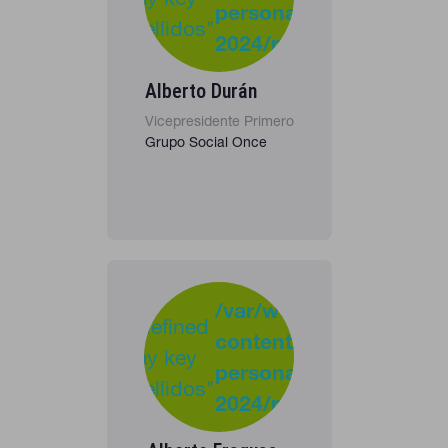
personas-
"apellidos"
2024/personas_listado
in
Alberto Durán
Vicepresidente Primero
Grupo Social Once
-
:
/var/www/clients/clie
Undefined
content/plugins/cona
37
Warning
array key
personas-
"apellidos"
2024/personas_listado
in