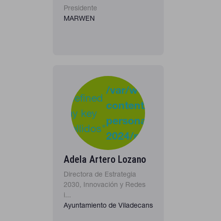
Presidente
MARWEN
-
:
/var/www/clients/clie
Undefined
content/plugins/cona
37
Warning
array key
personas-
"apellidos"
2024/personas_listado
in
Adela Artero Lozano
Directora de Estrategia
2030, Innovación y Redes
i...
Ayuntamiento de Viladecans