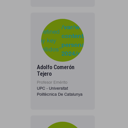
-
:
/var/www/clients/clie
Undefined
content/plugins/cona
37
Warning
array key
personas-
"apellidos"
2024/personas_listado
in
Adolfo Comerón
Tejero
Profesor Emérito
UPC - Universitat
Politècnica De Catalunya
-
: