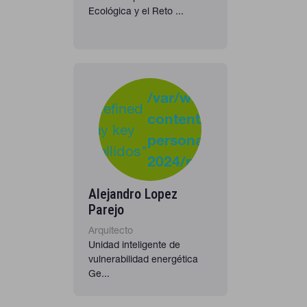
Ecológica y el Reto ...
-
:
/var/www/clients/clie
Undefined
content/plugins/cona
37
Warning
array key
personas-
"apellidos"
2024/personas_listado
in
Alejandro Lopez
Parejo
Arquitecto
Unidad inteligente de
vulnerabilidad energética
Ge...