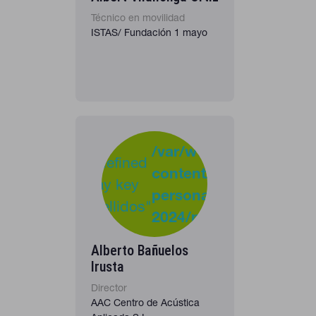
Técnico en movilidad
ISTAS/ Fundación 1 mayo
-
:
/var/www/clients/clie
Undefined
content/plugins/cona
40
Warning
array key
personas-
"apellidos"
2024/personas_listado
in
Alberto Bañuelos
Irusta
Director
AAC Centro de Acústica