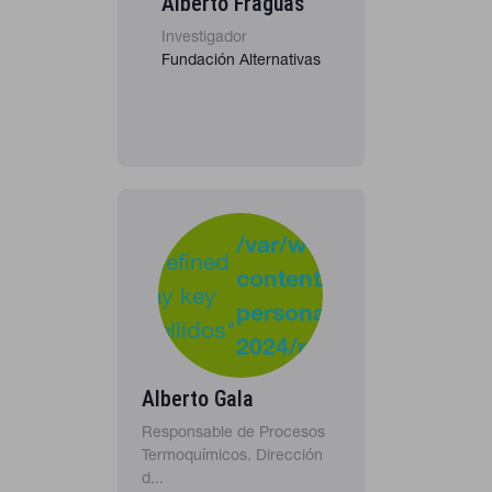
Alberto Fraguas
Investigador
Fundación Alternativas
-
:
/var/www/clients/clie
Undefined
content/plugins/cona
37
Warning
array key
personas-
"apellidos"
2024/personas_listado
in
Alberto Gala
Responsable de Procesos
Termoquímicos. Dirección
d...