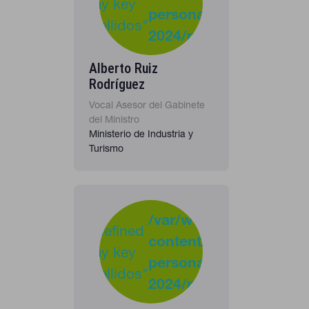
37
Warning
array key
personas-
"apellidos"
2024/personas_listado
in
Alberto Ruiz
Rodríguez
Vocal Asesor del Gabinete
del Ministro
Ministerio de Industria y
Turismo
-
:
/var/www/clients/clie
Undefined
content/plugins/cona
37
Warning
array key
personas-
"apellidos"
2024/personas_listado
in