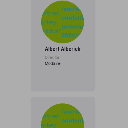
-
:
/var/www/clients/clie
Undefined
content/plugins/cona
37
Warning
array key
personas-
"apellidos"
2024/personas_listado
in
Albert Alberich
Director
Moda re-
-
:
/var/www/clients/clie
Undefined
content/plugins/cona
37
Warning
array key