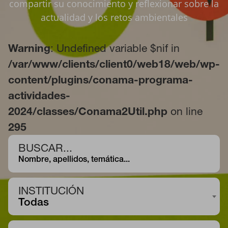
compartir su conocimiento y reflexionar sobre la
actualidad y los retos ambientales
Warning
: Undefined variable $nif in
/var/www/clients/client0/web18/web/wp-
content/plugins/conama-programa-
actividades-
2024/classes/Conama2Util.php
on line
295
BUSCAR...
INSTITUCIÓN
Todas