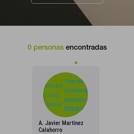
0
personas
encontradas
-
:
/var/www/clients/clie
Undefined
content/plugins/cona
37
Warning
array key
personas-
"apellidos"
2024/personas_listado
in
A. Javier Martinez
Calahorro