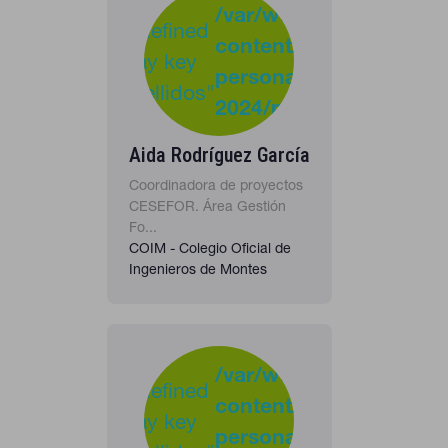
/var/www/clients/clie
Undefined
content/plugins/cona
40
Warning
array key
personas-
"apellidos"
2024/personas_listado
in
Aida Rodríguez García
Coordinadora de proyectos
CESEFOR. Área Gestión
Fo...
COIM - Colegio Oficial de
Ingenieros de Montes
-
:
/var/www/clients/clie
Undefined
content/plugins/cona
37
Warning
array key
personas-