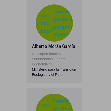
-
:
/var/www/clients/clie
Undefined
content/plugins/cona
37
Warning
array key
personas-
"apellidos"
2024/personas_listado
in
Alberto Morán García
Consejero técnico
Subdirección General
Economía Ci...
Ministerio para la Transición
Ecológica y el Reto ...
-
:
/var/www/clients/clie
Undefined
content/plugins/cona