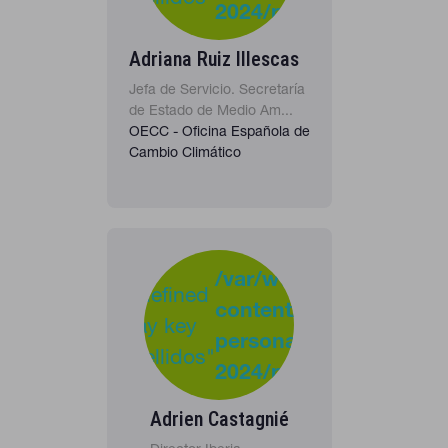
2024/personas_listado
in
Adriana Ruiz Illescas
Jefa de Servicio. Secretaría
de Estado de Medio Am...
OECC - Oficina Española de
Cambio Climático
-
:
/var/www/clients/clie
Undefined
content/plugins/cona
37
Warning
array key
personas-
"apellidos"
2024/personas_listado
in
Adrien Castagnié