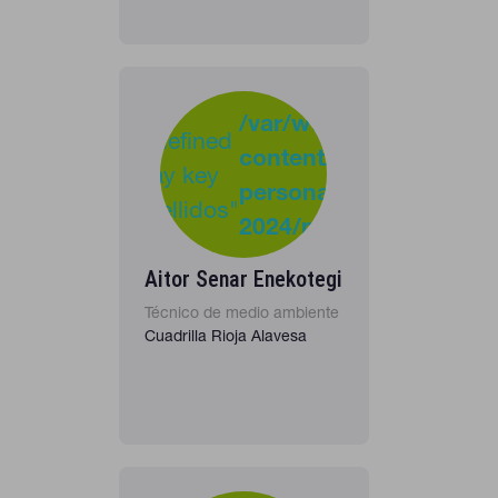
-
:
/var/www/clients/clie
Undefined
content/plugins/cona
37
Warning
array key
personas-
"apellidos"
2024/personas_listado
in
Aitor Senar Enekotegi
Técnico de medio ambiente
Cuadrilla Rioja Alavesa