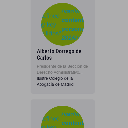
-
:
/var/www/clients/clie
Undefined
content/plugins/cona
37
Warning
array key
personas-
"apellidos"
2024/personas_listado
in
Alberto Dorrego de
Carlos
Presidente de la Sección de
Derecho Administrativo...
Ilustre Colegio de la
Abogacía de Madrid
-
:
/var/www/clients/clie
Undefined
content/plugins/cona
37
Warning
array key