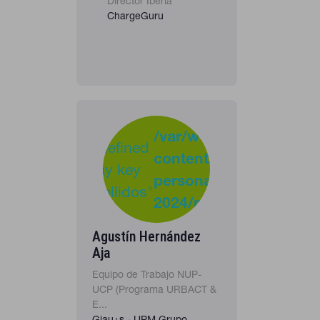
Director Iberia
ChargeGuru
-
:
/var/www/clients/clie
Undefined
content/plugins/cona
40
Warning
array key
personas-
"apellidos"
2024/personas_listado
in
Agustín Hernández
Aja
Equipo de Trabajo NUP-
UCP (Programa URBACT &
E...
Giau+s - UPM Grupo