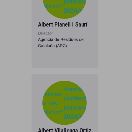
personas-
"apellidos"
2024/personas_listado
in
Albert Planell i Saurí
Director
Agencia de Residuos de
Cataluña (ARC)
-
:
/var/www/clients/clie
Undefined
content/plugins/cona
37
Warning
array key
personas-
"apellidos"
2024/personas_listado
in
Albert Vilallonga Ortiz