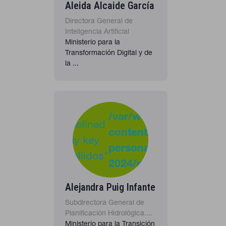
Aleida Alcaide García
Directora General de
Inteligencia Artificial
Ministerio para la
Transformación Digital y de
la ...
-
:
/var/www/clients/clie
Undefined
content/plugins/cona
37
Warning
array key
personas-
"apellidos"
2024/personas_listado
in
Alejandra Puig Infante
Subdirectora General de
Planificación Hidrológica....
Ministerio para la Transición