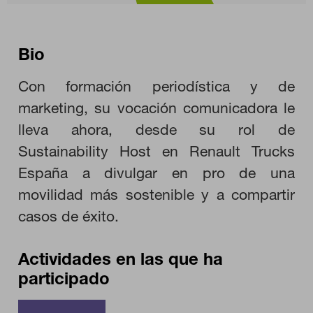
CONFIGURACIÓN DE COOKIES
RECHAZAR TODO
Bio
Con formación periodística y de
HABILITAR TODO
marketing, su vocación comunicadora le
lleva ahora, desde su rol de
Sustainability Host en Renault Trucks
Cookies necesarias
España a divulgar en pro de una
Estas cookies son necesarias para que el sitio web funcione y
movilidad más sostenible y a compartir
no se pueden desactivar en nuestros sistemas. Puede
configurar su navegador para bloquear o alertar sobre estas
casos de éxito.
cookies, pero alguna áreas del sitio no funcionarán. Estas
cookies no almacenan ninguna información de identificación
personal.
Actividades en las que ha
Cookies de rendimiento
participado
Estas cookies nos permiten contar las visitas y fuentes de
tráfico para poder evaluar el rendimiento de nuestro sitio y
mejorarlo. Nos ayudan a saber qué páginas son las más o
menos visitadas, y cómo los visitantes navegan por el sitio.