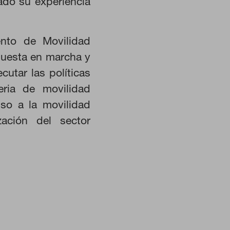
lado su experiencia
istemas. Puede configurar su
Estas cookies no almacenan ninguna
ento de Movilidad
puesta en marcha y
cutar las políticas
 nuestro sitio y mejorarlo. Nos
eria de movilidad
. Toda la información que recogen
so a la movilidad
zación del sector
én puedes consultar nuestra
política de