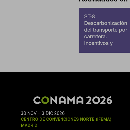
ST-8
Descarbonización
del transporte por
carretera.
Incentivos y
fiscalidad
30 NOV – 3 DIC 2026
CENTRO DE CONVENCIONES NORTE (IFEMA)
MADRID