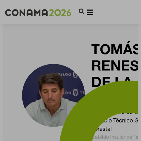
TOMÁ
RENES
DE LA
FUENT
CONFIGURACIÓN DE COOKIES
Responsable de U
Servicio Técnico G
Forestal
RECHAZAR TODO
Cabildo Insular de Ten