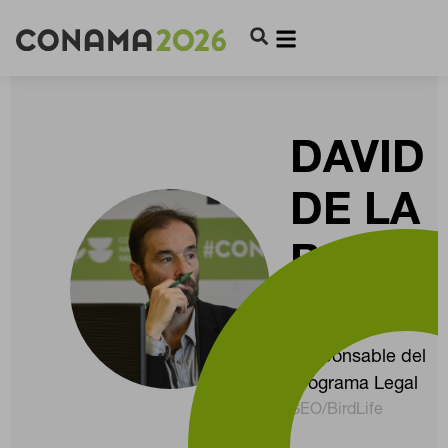
DAVID
DE LA
BODE
ZUGAS
Responsable del
Programa Legal
SEO/BirdLife