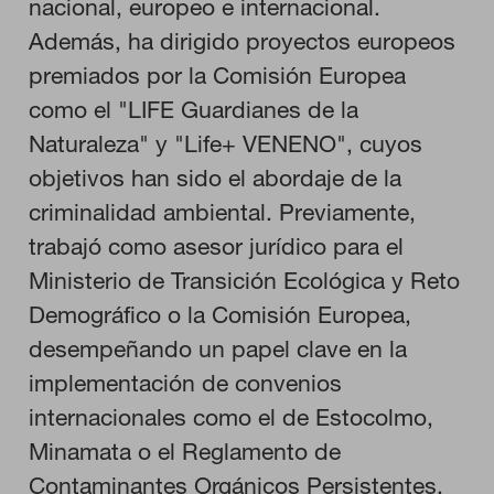
nacional, europeo e internacional.
Además, ha dirigido proyectos europeos
RECHAZAR TODO
premiados por la Comisión Europea
como el "LIFE Guardianes de la
Naturaleza" y "Life+ VENENO", cuyos
HABILITAR TODO
objetivos han sido el abordaje de la
criminalidad ambiental. Previamente,
trabajó como asesor jurídico para el
Cookies necesarias
Ministerio de Transición Ecológica y Reto
Estas cookies son necesarias para que el sitio web funcione y
no se pueden desactivar en nuestros sistemas. Puede
Demográfico o la Comisión Europea,
configurar su navegador para bloquear o alertar sobre estas
cookies, pero alguna áreas del sitio no funcionarán. Estas
desempeñando un papel clave en la
cookies no almacenan ninguna información de identificación
personal.
implementación de convenios
Cookies de rendimiento
internacionales como el de Estocolmo,
Estas cookies nos permiten contar las visitas y fuentes de
tráfico para poder evaluar el rendimiento de nuestro sitio y
Minamata o el Reglamento de
mejorarlo. Nos ayudan a saber qué páginas son las más o
menos visitadas, y cómo los visitantes navegan por el sitio.
Contaminantes Orgánicos Persistentes.