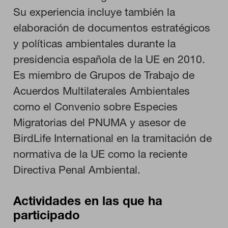
Toda la información que recogen estas cookies es agregada y,
por lo tanto, es anónima.
Su experiencia incluye también la
elaboración de documentos estratégicos
y políticas ambientales durante la
GUARDAR CONFIGURACIÓN
presidencia española de la UE en 2010.
Es miembro de Grupos de Trabajo de
Acuerdos Multilaterales Ambientales
Puedes volver a configurar tus cookies desde la sección "Configuración
de cookies" al pie de la página. También puedes consultar nuestra
como el Convenio sobre Especies
política de cookies
Migratorias del PNUMA y asesor de
BirdLife International en la tramitación de
normativa de la UE como la reciente
Directiva Penal Ambiental.
Actividades en las que ha
participado