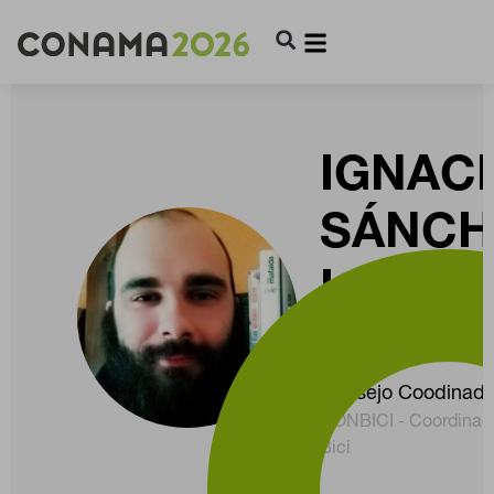
IGNAC
SÁNCH
LA OS
URIBE
Consejo Coodinado
CONBICI - Coordinado
Bici