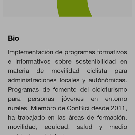
Bio
CONFIGURACIÓN DE COOKIES
Implementación de programas formativos
e informativos sobre sostenibilidad en
RECHAZAR TODO
materia de movilidad ciclista para
administraciones locales y autónómicas.
HABILITAR TODO
Programas de fomento del cicloturismo
para personas jóvenes en entorno
rurales. Miembro de ConBici desde 2011,
Cookies necesarias
ha trabajado en las áreas de formación,
Estas cookies son necesarias para que el sitio web funcione y
no se pueden desactivar en nuestros sistemas. Puede
movilidad, equidad, salud y medio
configurar su navegador para bloquear o alertar sobre estas
cookies, pero alguna áreas del sitio no funcionarán. Estas