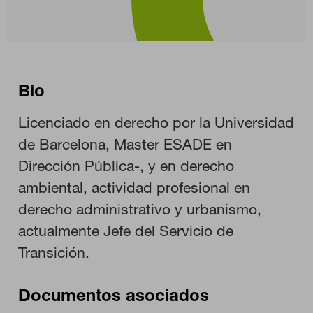
CONFIGURACIÓN DE COOKIES
Bio
RECHAZAR TODO
Licenciado en derecho por la Universidad
de Barcelona, Master ESADE en
HABILITAR TODO
Dirección Pública-, y en derecho
ambiental, actividad profesional en
derecho administrativo y urbanismo,
actualmente Jefe del Servicio de
Cookies necesarias
Estas cookies son necesarias para que el sitio web funcione y
Transición.
no se pueden desactivar en nuestros sistemas. Puede
configurar su navegador para bloquear o alertar sobre estas
cookies, pero alguna áreas del sitio no funcionarán. Estas
cookies no almacenan ninguna información de identificación
Documentos asociados
personal.