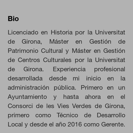
Bio
Licenciado en Historia por la Universitat
CONFIGURACIÓN DE COOKIES
de Girona, Máster en Gestión de
Patrimonio Cultural y Máster en Gestión
RECHAZAR TODO
de Centros Culturales por la Universitat
de Girona. Experiencia profesional
HABILITAR TODO
desarrollada desde mi inicio en la
administración pública. Primero en un
Ayuntamiento y hasta ahora en el
Consorci de les Vies Verdes de Girona,
Cookies necesarias
Estas cookies son necesarias para que el sitio web funcione y
primero como Técnico de Desarrollo
no se pueden desactivar en nuestros sistemas. Puede
configurar su navegador para bloquear o alertar sobre estas
Local y desde el año 2016 como Gerente.
cookies, pero alguna áreas del sitio no funcionarán. Estas
cookies no almacenan ninguna información de identificación