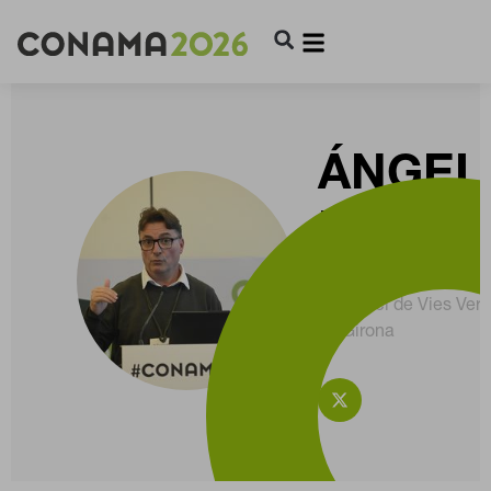
ÁNGEL
PLANA
Gerente
Consorci de Vies Ver
de Girona