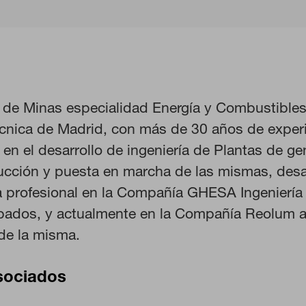
r de Minas especialidad Energía y Combustibles
cnica de Madrid, con más de 30 años de experi
KIES
RECHAZAR TODO
 en el desarrollo de ingeniería de Plantas de ge
ucción y puesta en marcha de las mismas, desa
a profesional en la Compañía GHESA Ingeniería 
pados, y actualmente en la Compañía Reolum 
ra que el sitio web funcione y no se pueden desactivar en nuestros s
ar sobre estas cookies, pero alguna áreas del sitio no funcionarán. 
de la misma.
rsonal.
sociados
 las visitas y fuentes de tráfico para poder evaluar el rendimiento de
as más o menos visitadas, y cómo los visitantes navegan por el sitio