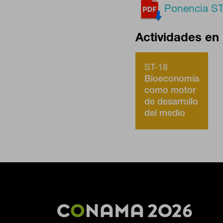
estas cookies es agregada y, por
Ponencia ST
Actividades en 
GUARDAR CONFIGURA
ST-18
Bioeconomía
Puedes volver a configurar tus cookies
como motor
cookies
de desarrollo
del medio
rural.
Coordina:
Colegio de
Ingenieros
de Montes