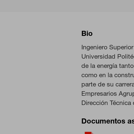
Bio
Ingeniero Superio
Universidad Polité
CONFIGURACIÓN DE COO
de la energía tanto
como en la constr
parte de su carrer
Cookies necesarias
Empresarios Agru
Estas cookies son necesarias pa
navegador para bloquear o alert
Dirección Técnica 
información de identificación pe
Cookies de rendimiento
Documentos a
Estas cookies nos permiten contar
ayudan a saber qué páginas son l