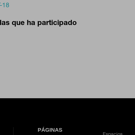
 lo tanto, es anónima.
-18
las que ha participado
CIÓN
 desde la sección "Configuración de cookies" al pie de la página. Tambi
PÁGINAS
Espacios