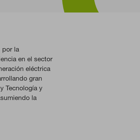
 por la
encia en el sector
HABILITAR TODO
neración eléctrica
rrollando gran
y Tecnología y
asumiendo la
istemas. Puede configurar su
Estas cookies no almacenan ninguna
 nuestro sitio y mejorarlo. Nos
. Toda la información que recogen