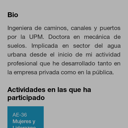
RECHAZAR TODO
Bio
Ingeniera de caminos, canales y puertos
HABILITAR TODO
por la UPM. Doctora en mecánica de
suelos. Implicada en sector del agua
urbana desde el inicio de mi actividad
Cookies necesarias
profesional que he desarrollado tanto en
Estas cookies son necesarias para que el sitio web funcione y
la empresa privada como en la pública.
no se pueden desactivar en nuestros sistemas. Puede
configurar su navegador para bloquear o alertar sobre estas
cookies, pero alguna áreas del sitio no funcionarán. Estas
cookies no almacenan ninguna información de identificación
Actividades en las que ha
personal.
participado
Cookies de rendimiento
Estas cookies nos permiten contar las visitas y fuentes de
tráfico para poder evaluar el rendimiento de nuestro sitio y
AE-36
mejorarlo. Nos ayudan a saber qué páginas son las más o
menos visitadas, y cómo los visitantes navegan por el sitio.
Mujeres y
Toda la información que recogen estas cookies es agregada y,
Liderazgo