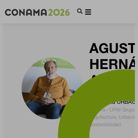
AGUST
HERNÁ
AJA
Equipo de Trabaj
(Programa URBACT
Giau+s - UPM Grupo I
Arquitectura, Urbanis
Sostenibilidad