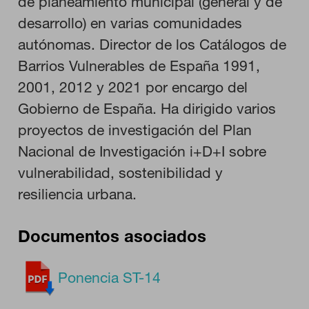
de planeamiento municipal (general y de
desarrollo) en varias comunidades
HABILITAR TODO
autónomas. Director de los Catálogos de
Barrios Vulnerables de España 1991,
2001, 2012 y 2021 por encargo del
Cookies necesarias
Gobierno de España. Ha dirigido varios
Estas cookies son necesarias para que el sitio web funcione y
no se pueden desactivar en nuestros sistemas. Puede
proyectos de investigación del Plan
configurar su navegador para bloquear o alertar sobre estas
cookies, pero alguna áreas del sitio no funcionarán. Estas
Nacional de Investigación i+D+I sobre
cookies no almacenan ninguna información de identificación
personal.
vulnerabilidad, sostenibilidad y
Cookies de rendimiento
resiliencia urbana.
Estas cookies nos permiten contar las visitas y fuentes de
tráfico para poder evaluar el rendimiento de nuestro sitio y
mejorarlo. Nos ayudan a saber qué páginas son las más o
Documentos asociados
menos visitadas, y cómo los visitantes navegan por el sitio.
Toda la información que recogen estas cookies es agregada y,
por lo tanto, es anónima.
Ponencia ST-14
GUARDAR CONFIGURACIÓN