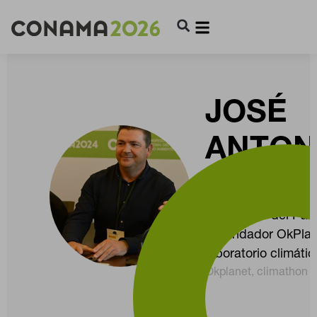
JOSÉ
ANTON
FERNÁ
Embajador del Pac
Cofundador OkPlan
laboratorio climátic
Okplanet, climathon