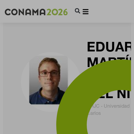
EDUA
MARTÍ
DE RIO
DEL N
URJC - Universidad 
Carlos