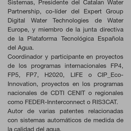
Sistemas, Presidente del Catalan Water
Partnership, co-líder del Expert Group
HABILITAR TODO
Digital Water Technologies de Water
Europe, y miembro de la junta directiva
de la Plataforma Tecnológica Española
Cookies necesarias
del Agua.
Estas cookies son necesarias para que el sitio web funcione y
no se pueden desactivar en nuestros sistemas. Puede
Coordinador y participante en proyectos
configurar su navegador para bloquear o alertar sobre estas
cookies, pero alguna áreas del sitio no funcionarán. Estas
de los programas internacionales FP4,
cookies no almacenan ninguna información de identificación
personal.
FP5, FP7, H2020, LIFE o CIP_Eco-
Cookies de rendimiento
Innovation, proyectos en los programas
Estas cookies nos permiten contar las visitas y fuentes de
nacionales de CDTI CENIT o regionales
tráfico para poder evaluar el rendimiento de nuestro sitio y
mejorarlo. Nos ayudan a saber qué páginas son las más o
como FEDER-Innterconnect o RIS3CAT.
menos visitadas, y cómo los visitantes navegan por el sitio.
Toda la información que recogen estas cookies es agregada y,
Autor de varias patentes relacionadas
por lo tanto, es anónima.
con sistemas automáticos de medida de
la calidad del agua.