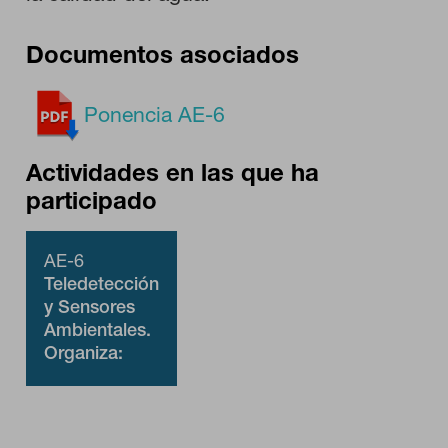
GUARDAR CONFIGURACIÓN
Documentos asociados
Puedes volver a configurar tus cookies desde la sección "Configuración
de cookies" al pie de la página. También puedes consultar nuestra
Ponencia AE-6
política de cookies
Actividades en las que ha
participado
AE-6
Teledetección
y Sensores
Ambientales.
Organiza:
Instituto de la
Ingeniería de
España