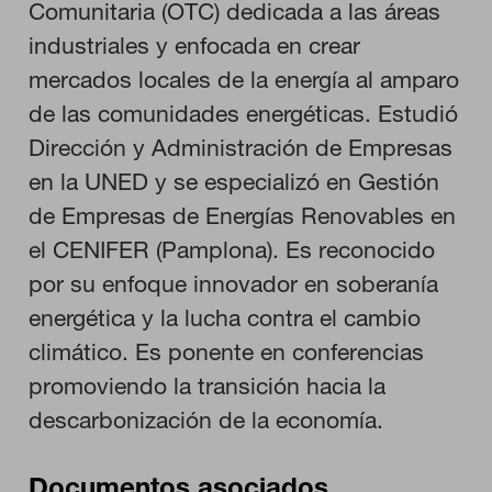
Comunitaria (OTC) dedicada a las áreas
HABILITAR TODO
industriales y enfocada en crear
mercados locales de la energía al amparo
de las comunidades energéticas. Estudió
Cookies necesarias
Dirección y Administración de Empresas
Estas cookies son necesarias para que el sitio web funcione y
no se pueden desactivar en nuestros sistemas. Puede
en la UNED y se especializó en Gestión
configurar su navegador para bloquear o alertar sobre estas
cookies, pero alguna áreas del sitio no funcionarán. Estas
de Empresas de Energías Renovables en
cookies no almacenan ninguna información de identificación
personal.
el CENIFER (Pamplona). Es reconocido
Cookies de rendimiento
por su enfoque innovador en soberanía
Estas cookies nos permiten contar las visitas y fuentes de
energética y la lucha contra el cambio
tráfico para poder evaluar el rendimiento de nuestro sitio y
mejorarlo. Nos ayudan a saber qué páginas son las más o
climático. Es ponente en conferencias
menos visitadas, y cómo los visitantes navegan por el sitio.
Toda la información que recogen estas cookies es agregada y,
promoviendo la transición hacia la
por lo tanto, es anónima.
descarbonización de la economía.
GUARDAR CONFIGURACIÓN
Documentos asociados