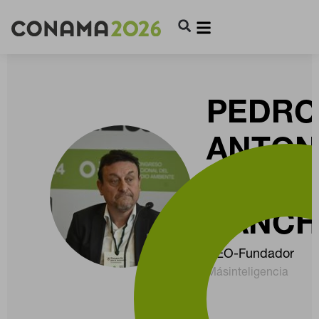
PEDRO
ANTON
FUENT
SÁNCH
CEO-Fundador
Másinteligencia