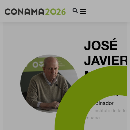
JOSÉ
JAVIER
MARTÍ
VÁZQU
Coordinador
IIE - Instituto de la In
España