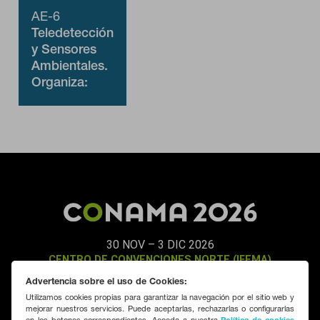
menos visitadas, y cómo los visitantes navegan por el sitio.
AE-6
Toda la información que recogen estas cookies es agregada y,
por lo tanto, es anónima.
Teledetección
y Sensores
Ambientales.
GUARDAR CONFIGURACIÓN
Organiza:
Instituto de la
Ingeniería de
España
Puedes volver a configurar tus cookies desde la sección "Configuración
de cookies" al pie de la página. También puedes consultar nuestra
política de cookies
30 NOV – 3 DIC 2026
CENTRO DE CONVENCIONES NORTE (IFEMA)
MADRID
Advertencia sobre el uso de Cookies:
Utilizamos cookies propias para garantizar la navegación por el sitio web y
mejorar nuestros servicios. Puede aceptarlas, rechazarlas o configurarlas