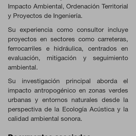
Impacto Ambiental, Ordenación Territorial
y Proyectos de Ingeniería.
CONFIGURACIÓN DE COOKIES
Su experiencia como consultor incluye
proyectos en sectores como carreteras,
RECHAZAR TODO
ferrocarriles e hidráulica, centrados en
evaluación, mitigación y seguimiento
HABILITAR TODO
ambiental.
Su investigación principal aborda el
impacto antropogénico en zonas verdes
Cookies necesarias
urbanas y entornos naturales desde la
Estas cookies son necesarias para que el sitio web funcione y
no se pueden desactivar en nuestros sistemas. Puede
perspectiva de la Ecología Acústica y la
configurar su navegador para bloquear o alertar sobre estas
cookies, pero alguna áreas del sitio no funcionarán. Estas
calidad ambiental sonora.
cookies no almacenan ninguna información de identificación
personal.
Cookies de rendimiento