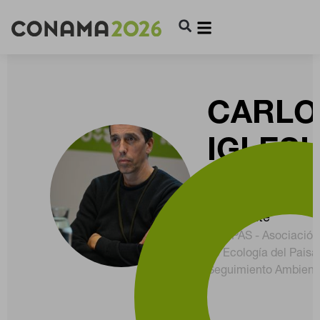
CARLO
IGLESI
MERC
Presidente
ECOPÁS - Asociación
de Ecología del Paisa
Seguimiento Ambient