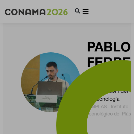
PABLO
FERRE
AGUAR
Investigador líder e
Biotecnología
AIMPLAS - Instituto
Tecnológico del Plást