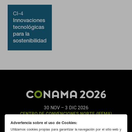
política de cookies
CI-4
Innovaciones
tecnológicas
para la
sostenibilidad
industrial,
integrando
digitalización
y economía
circular en los
procesos
productivos
30 NOV – 3 DIC 2026
CENTRO DE CONVENCIONES NORTE (IFEMA)
MADRID
Advertencia sobre el uso de Cookies:
Utilizamos cookies propias para garantizar la navegación por el sitio web y