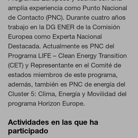
amplia experiencia como Punto Nacional
Cookies necesarias
de Contacto (PNC). Durante cuatro años
Estas cookies son necesarias para que el sitio web funcione y
no se pueden desactivar en nuestros sistemas. Puede
trabajo en la DG ENER de la Comisión
configurar su navegador para bloquear o alertar sobre estas
cookies, pero alguna áreas del sitio no funcionarán. Estas
Europea como Experta Nacional
cookies no almacenan ninguna información de identificación
personal.
Destacada. Actualmente es PNC del
Cookies de rendimiento
Programa LIFE – Clean Energy Transition
Estas cookies nos permiten contar las visitas y fuentes de
tráfico para poder evaluar el rendimiento de nuestro sitio y
(CET) y Representante en el Comité de
mejorarlo. Nos ayudan a saber qué páginas son las más o
menos visitadas, y cómo los visitantes navegan por el sitio.
estados miembros de este programa,
Toda la información que recogen estas cookies es agregada y,
por lo tanto, es anónima.
además, también es PNC de energía del
Cluster 5: Clima, Energía y Movilidad del
programa Horizon Europe.
GUARDAR CONFIGURACIÓN
Actividades en las que ha
participado
Puedes volver a configurar tus cookies desde la sección "Configuración
de cookies" al pie de la página. También puedes consultar nuestra