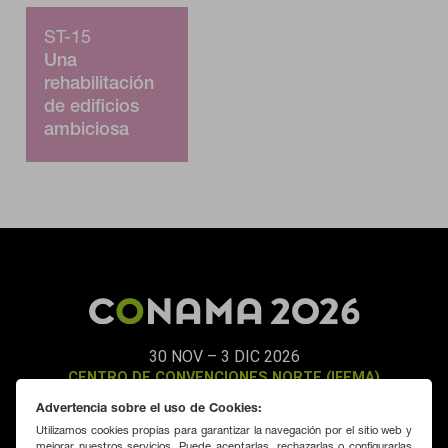
política de cookies
ST-15
Una
rehabilitación
de edificios
ambiciosa
climáticamente
(Parte I)
30 NOV – 3 DIC 2026
CENTRO DE CONVENCIONES NORTE (IFEMA)
MADRID
Advertencia sobre el uso de Cookies:
Utilizamos cookies propias para garantizar la navegación por el sitio web y
mejorar nuestros servicios. Puede aceptarlas, rechazarlas o configurarlas