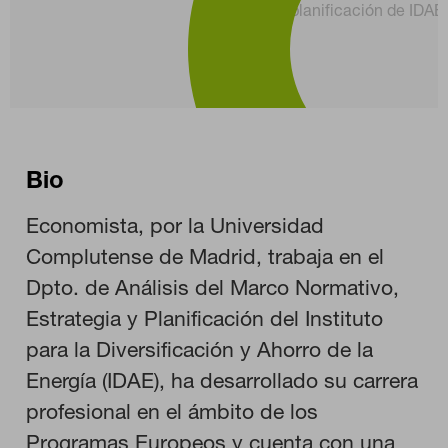
planificación de IDAE
Bio
Economista, por la Universidad
CONFIGURACIÓN DE COOKIES
Complutense de Madrid, trabaja en el
Dpto. de Análisis del Marco Normativo,
RECHAZAR TODO
Estrategia y Planificación del Instituto
para la Diversificación y Ahorro de la
Energía (IDAE), ha desarrollado su carrera
HABILITAR TODO
profesional en el ámbito de los
Programas Europeos y cuenta con una