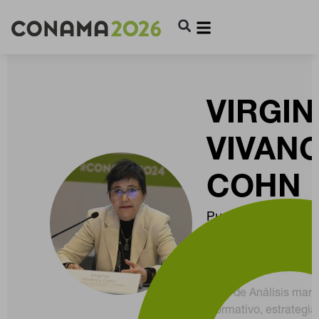
VIRGIN
VIVAN
COHN
Punto Nacional de
Contacto Program
LIFE-CET y Horizon
Europe
Dpto de Análisis mar
Normativo, estrategia