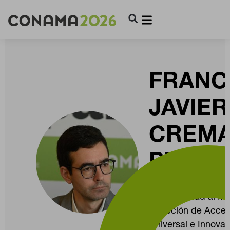
FRANC
JAVIER
CREM
PERIS
Arquitecto. Técnico
CONFIGURACIÓN DE COOKIES
Accesibilidad al Me
Dirección de Acces
RECHAZAR TODO
Universal e Innova