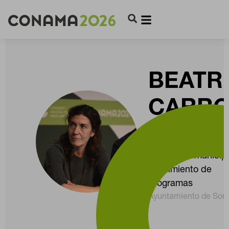
BEATR
CARR
POSTI
Arquitecta municip
seguimiento de
programas
Ayuntamiento de Sori