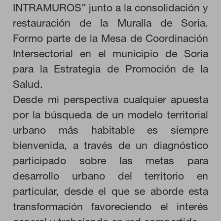
GUARDAR CONFIGURACIÓN
INTRAMUROS” junto a la consolidación y
restauración de la Muralla de Soria.
Formo parte de la Mesa de Coordinación
Puedes volver a configurar tus cookies desde la sección "Configuración
Intersectorial en el municipio de Soria
de cookies" al pie de la página. También puedes consultar nuestra
política de cookies
para la Estrategia de Promoción de la
Salud.
Desde mi perspectiva cualquier apuesta
por la búsqueda de un modelo territorial
urbano más habitable es siempre
bienvenida, a través de un diagnóstico
participado sobre las metas para
desarrollo urbano del territorio en
particular, desde el que se aborde esta
transformación favoreciendo el interés