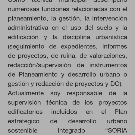
numerosas funciones relacionadas con el
HABILITAR TODO
planeamiento, la gestión, la intervención
administrativa en el uso del suelo y la
edificación y la disciplina urbanística
Cookies necesarias
(seguimiento de expedientes, informes
Estas cookies son necesarias para que el sitio web funcione y
de proyectos, de ruina, de valoraciones,
no se pueden desactivar en nuestros sistemas. Puede
configurar su navegador para bloquear o alertar sobre estas
redacción/supervisión de instrumentos
cookies, pero alguna áreas del sitio no funcionarán. Estas
cookies no almacenan ninguna información de identificación
de Planeamiento y desarrollo urbano o
personal.
gestión y redacción de proyectos y DO).
Cookies de rendimiento
Estas cookies nos permiten contar las visitas y fuentes de
Actualmente soy responsable de la
tráfico para poder evaluar el rendimiento de nuestro sitio y
mejorarlo. Nos ayudan a saber qué páginas son las más o
supervisión técnica de los proyectos
menos visitadas, y cómo los visitantes navegan por el sitio.
edificatorios incluidos en el Plan
Toda la información que recogen estas cookies es agregada y,
por lo tanto, es anónima.
estratégico de desarrollo urbano
sostenible integrado “SORIA