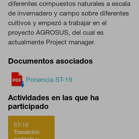
por lo tanto, es anónima.
diferentes compuestos naturales a escala
de invernadero y campo sobre diferentes
cultivos y empezó a trabajar en el
GUARDAR CONFIGURACIÓN
proyecto AGROSUS, del cual es
actualmente Project manager.
Puedes volver a configurar tus cookies desde la sección "Configuración
de cookies" al pie de la página. También puedes consultar nuestra
Documentos asociados
política de cookies
Ponencia ST-19
Actividades en las que ha
participado
ST-19
Transición