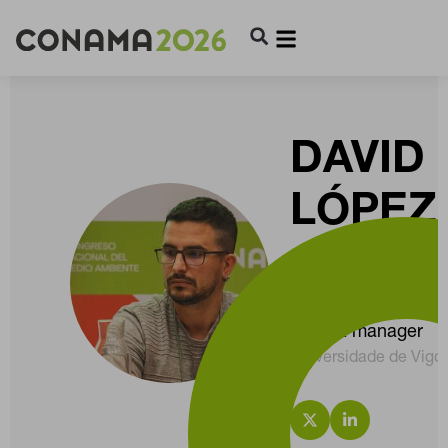
DAVID
LÓPEZ
GONZÁ
Investigador post d
project manager
Universidade de Vigo