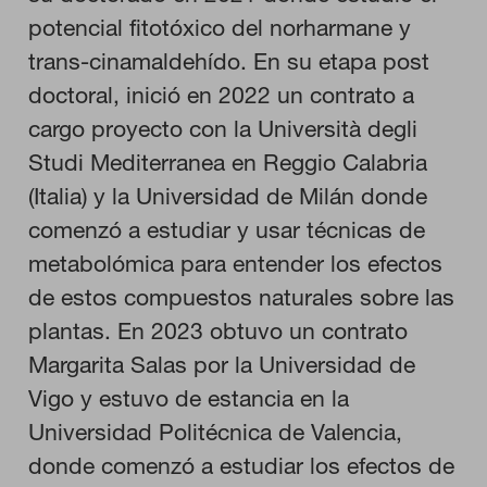
potencial fitotóxico del norharmane y
RECHAZAR TODO
trans-cinamaldehído. En su etapa post
doctoral, inició en 2022 un contrato a
cargo proyecto con la Università degli
HABILITAR TODO
Studi Mediterranea en Reggio Calabria
(Italia) y la Universidad de Milán donde
comenzó a estudiar y usar técnicas de
Cookies necesarias
Estas cookies son necesarias para que el sitio web funcione y
metabolómica para entender los efectos
no se pueden desactivar en nuestros sistemas. Puede
de estos compuestos naturales sobre las
configurar su navegador para bloquear o alertar sobre estas
cookies, pero alguna áreas del sitio no funcionarán. Estas
plantas. En 2023 obtuvo un contrato
cookies no almacenan ninguna información de identificación
personal.
Margarita Salas por la Universidad de
Cookies de rendimiento
Vigo y estuvo de estancia en la
Estas cookies nos permiten contar las visitas y fuentes de
tráfico para poder evaluar el rendimiento de nuestro sitio y
Universidad Politécnica de Valencia,
mejorarlo. Nos ayudan a saber qué páginas son las más o
menos visitadas, y cómo los visitantes navegan por el sitio.
donde comenzó a estudiar los efectos de
Toda la información que recogen estas cookies es agregada y,