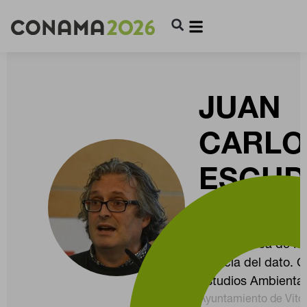
JUAN
CARLO
ESCUD
ACHIA
Jefe del Área de Mo
Ciencia del dato. C
Estudios Ambienta
Ayuntamiento de Vitor