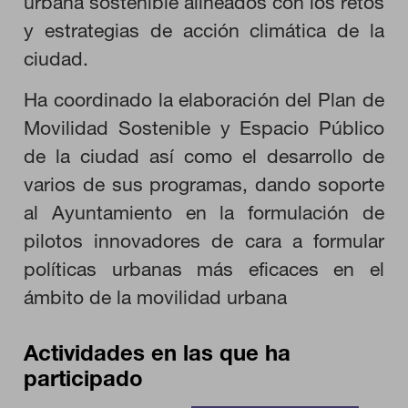
urbana sostenible alineados con los retos
HABILITAR TODO
y estrategias de acción climática de la
ciudad.
Cookies necesarias
Ha coordinado la elaboración del Plan de
Estas cookies son necesarias para que el sitio web funcione y
Movilidad Sostenible y Espacio Público
no se pueden desactivar en nuestros sistemas. Puede
configurar su navegador para bloquear o alertar sobre estas
de la ciudad así como el desarrollo de
cookies, pero alguna áreas del sitio no funcionarán. Estas
cookies no almacenan ninguna información de identificación
varios de sus programas, dando soporte
personal.
al Ayuntamiento en la formulación de
Cookies de rendimiento
pilotos innovadores de cara a formular
Estas cookies nos permiten contar las visitas y fuentes de
tráfico para poder evaluar el rendimiento de nuestro sitio y
políticas urbanas más eficaces en el
mejorarlo. Nos ayudan a saber qué páginas son las más o
menos visitadas, y cómo los visitantes navegan por el sitio.
ámbito de la movilidad urbana
Toda la información que recogen estas cookies es agregada y,
por lo tanto, es anónima.
Actividades en las que ha
GUARDAR CONFIGURACIÓN
participado