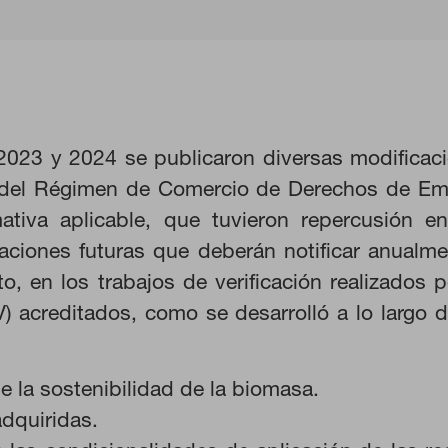
2023 y 2024 se publicaron diversas modifica
 del Régimen de Comercio de Derechos de Emis
tiva aplicable, que tuvieron repercusión en 
zaciones futuras que deberán notificar anualm
to, en los trabajos de verificación realizados
KIES
RECHAZAR TODO
V) acreditados, como se desarrolló a lo largo 
de la sostenibilidad de la biomasa.
adquiridas.
ra que el sitio web funcione y no se pueden desactivar en nuestros s