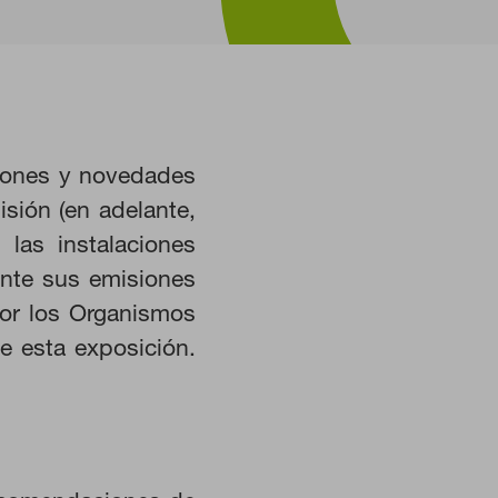
ciones y novedades
ión (en adelante,
las instalaciones
ente sus emisiones
 por los Organismos
HABILITAR TODO
de esta exposición.
istemas. Puede configurar su