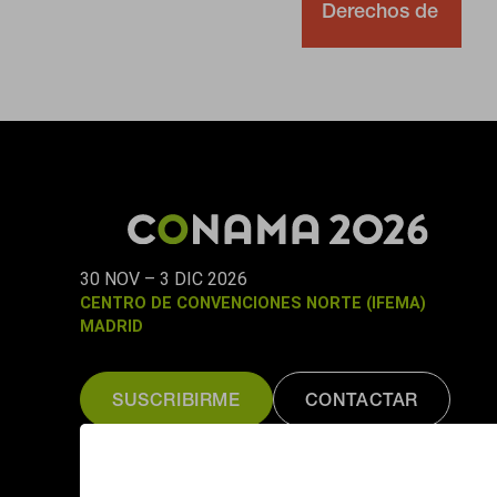
Derechos de
Emisión para
impulsar la
neutralidad
climática.
Coordina
Colegio de
Ingenieros
Industriales
de Andalucía
Occidental
30 NOV – 3 DIC 2026
CENTRO DE CONVENCIONES NORTE (IFEMA)
MADRID
SUSCRIBIRME
CONTACTAR
Organizado por:
Fundación CONAMA