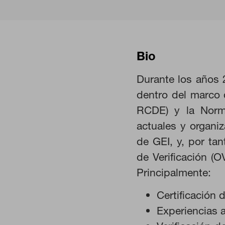
Bio
Durante los años 
dentro del marco
RCDE) y la Norma
actuales y organi
de GEI, y, por tan
CONFIGURACIÓN DE COO
de Verificación (O
Principalmente:
Certificación 
Cookies necesarias
Experiencias 
Estas cookies son necesarias pa