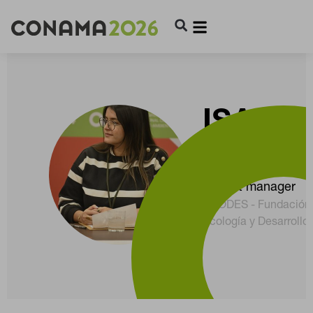
ISABE
LEÓN
project manager
ECODES - Fundación
Ecología y Desarrollo
CONFIGURACIÓN DE COOKIES
RECHAZAR TODO