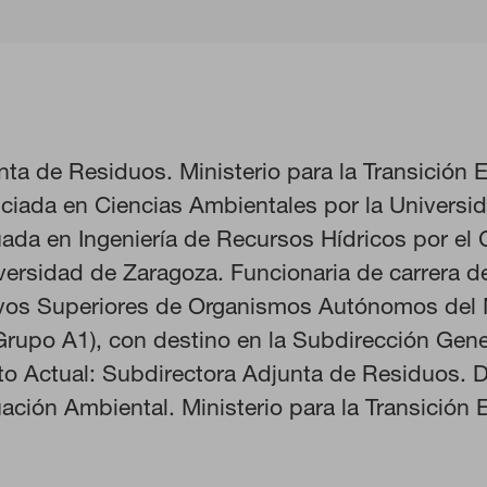
ta de Residuos. Ministerio para la Transición E
KIES
RECHAZAR TODO
ciada en Ciencias Ambientales por la Univers
da en Ingeniería de Recursos Hídricos por el 
versidad de Zaragoza. Funcionaria de carrera d
ivos Superiores de Organismos Autónomos del M
ra que el sitio web funcione y no se pueden desactivar en nuestros s
ar sobre estas cookies, pero alguna áreas del sitio no funcionarán. 
rupo A1), con destino en la Subdirección Gen
rsonal.
o Actual: Subdirectora Adjunta de Residuos. D
ación Ambiental. Ministerio para la Transición 
 las visitas y fuentes de tráfico para poder evaluar el rendimiento de
as más o menos visitadas, y cómo los visitantes navegan por el sitio
 lo tanto, es anónima.