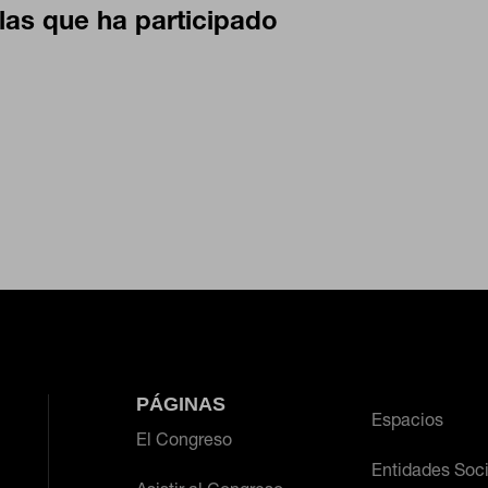
las que ha participado
CIÓN
 desde la sección "Configuración de cookies" al pie de la página. Tambi
PÁGINAS
Espacios
El Congreso
Entidades Soc