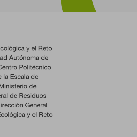
cológica y el Reto
HABILITAR TODO
idad Autónoma de
Centro Politécnico
e la Escala de
inisterio de
istemas. Puede configurar su
Estas cookies no almacenan ninguna
eral de Residuos
irección General
Ecológica y el Reto
 nuestro sitio y mejorarlo. Nos
. Toda la información que recogen