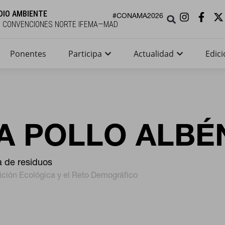
DIO AMBIENTE
#CONAMA2026
E CONVENCIONES NORTE IFEMA—MAD
Ponentes
Participa
Actualidad
Edici
IA POLLO ALBÉ
a de residuos
sición Ecológica y el Reto Demográfico