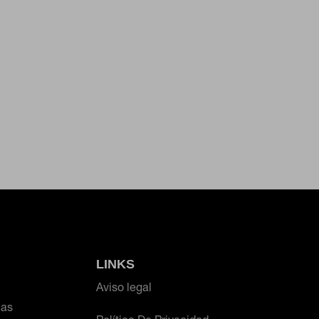
én puedes consultar nuestra
política de
LINKS
Aviso legal
ias