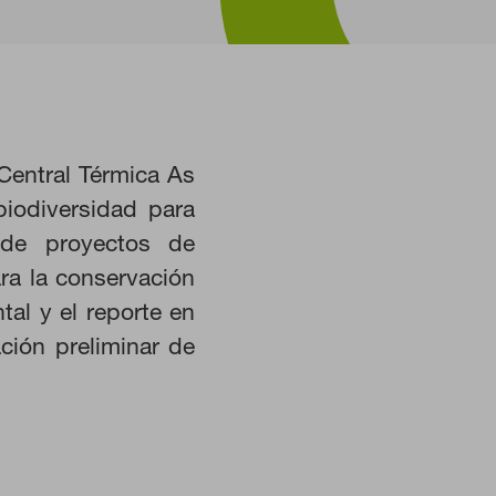
 Central Térmica As
iodiversidad para
HABILITAR TODO
 de proyectos de
ara la conservación
tal y el reporte en
ción preliminar de
istemas. Puede configurar su
Estas cookies no almacenan ninguna
 nuestro sitio y mejorarlo. Nos
. Toda la información que recogen