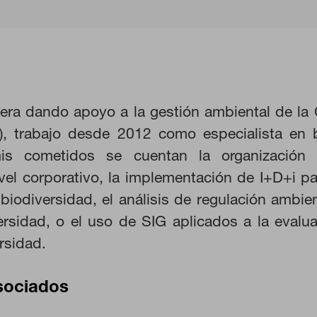
rrera dando apoyo a la gestión ambiental de la
), trabajo desde 2012 como especialista en b
KIES
RECHAZAR TODO
is cometidos se cuentan la organización
vel corporativo, la implementación de I+D+i p
biodiversidad, el análisis de regulación ambien
ersidad, o el uso de SIG aplicados a la evalua
ra que el sitio web funcione y no se pueden desactivar en nuestros s
ar sobre estas cookies, pero alguna áreas del sitio no funcionarán. 
rsidad.
rsonal.
sociados
 las visitas y fuentes de tráfico para poder evaluar el rendimiento de
as más o menos visitadas, y cómo los visitantes navegan por el sitio