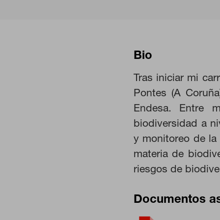
Bio
Tras iniciar mi ca
Pontes (A Coruña
CONFIGURACIÓN DE COO
Endesa. Entre m
biodiversidad a ni
y monitoreo de la 
Cookies necesarias
materia de biodiv
Estas cookies son necesarias pa
navegador para bloquear o alert
riesgos de biodive
información de identificación pe
Cookies de rendimiento
Documentos a
Estas cookies nos permiten contar
ayudan a saber qué páginas son l