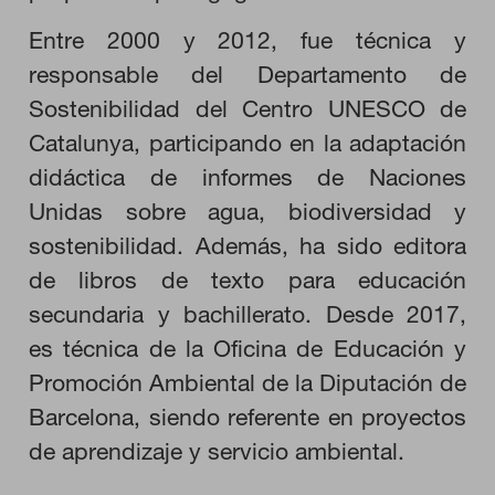
personal.
Entre 2000 y 2012, fue técnica y
Cookies de rendimiento
Estas cookies nos permiten contar las visitas y fuentes de
responsable del Departamento de
tráfico para poder evaluar el rendimiento de nuestro sitio y
mejorarlo. Nos ayudan a saber qué páginas son las más o
Sostenibilidad del Centro UNESCO de
menos visitadas, y cómo los visitantes navegan por el sitio.
Toda la información que recogen estas cookies es agregada y,
Catalunya, participando en la adaptación
por lo tanto, es anónima.
didáctica de informes de Naciones
Unidas sobre agua, biodiversidad y
GUARDAR CONFIGURACIÓN
sostenibilidad. Además, ha sido editora
de libros de texto para educación
secundaria y bachillerato. Desde 2017,
Puedes volver a configurar tus cookies desde la sección "Configuración
de cookies" al pie de la página. También puedes consultar nuestra
es técnica de la Oficina de Educación y
política de cookies
Promoción Ambiental de la Diputación de
Barcelona, siendo referente en proyectos
de aprendizaje y servicio ambiental.