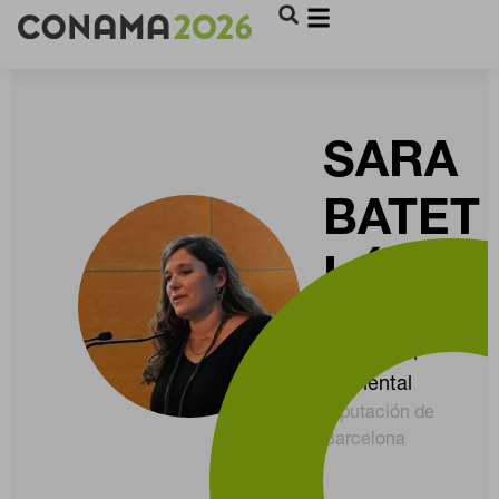
SARA
BATET
LÓPEZ
Técnica en
educación
ambiental
Diputación de
Barcelona