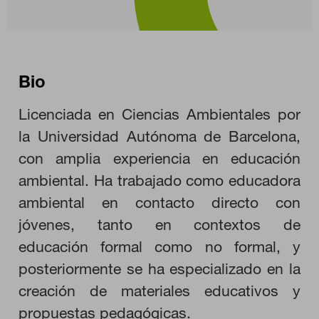
Bio
CONFIGURACIÓN DE COOKIES
Licenciada en Ciencias Ambientales por
RECHAZAR TODO
la Universidad Autónoma de Barcelona,
con amplia experiencia en educación
ambiental. Ha trabajado como educadora
HABILITAR TODO
ambiental en contacto directo con
jóvenes, tanto en contextos de
educación formal como no formal, y
Cookies necesarias
Estas cookies son necesarias para que el sitio web funcione y
posteriormente se ha especializado en la
no se pueden desactivar en nuestros sistemas. Puede
configurar su navegador para bloquear o alertar sobre estas
creación de materiales educativos y
cookies, pero alguna áreas del sitio no funcionarán. Estas
cookies no almacenan ninguna información de identificación
propuestas pedagógicas.