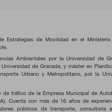
de Estrategias de Movilidad en el Ministeri
ble.
encias Ambientales por la Universidad de G
 Universidad de Granada, y máster en Planifi
ansporte Urbano y Metropolitano, por la Uni
KIES
RECHAZAR TODO
fe de tráfico de la Empresa Municipal de Aut
SA). Cuenta con más de 16 años de experienc
dores públicos de transporte, consultoría 
ra que el sitio web funcione y no se pueden desactivar en nuestros s