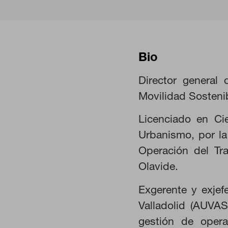
Bio
Director general 
Movilidad Sosteni
Licenciado en Ci
Urbanismo, por la
Operación del Tr
CONFIGURACIÓN DE COO
Olavide.
Exgerente y exje
Valladolid (AUVA
Cookies necesarias
gestión de opera
Estas cookies son necesarias pa