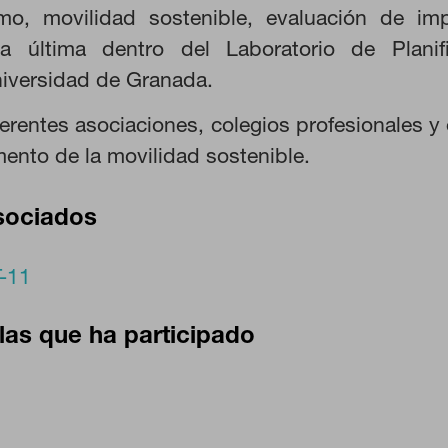
ismo, movilidad sostenible, evaluación de i
ar sobre estas cookies, pero alguna áreas del sitio no funcionarán. 
rsonal.
sta última dentro del Laboratorio de Planif
niversidad de Granada.
 las visitas y fuentes de tráfico para poder evaluar el rendimiento de
as más o menos visitadas, y cómo los visitantes navegan por el sitio
erentes asociaciones, colegios profesionales y
 lo tanto, es anónima.
ento de la movilidad sostenible.
CIÓN
sociados
-11
 desde la sección "Configuración de cookies" al pie de la página. Tambi
las que ha participado