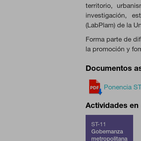
territorio, urban
navegador para bloquear o alert
información de identificación pe
investigación, e
Cookies de rendimiento
(LabPlam) de la U
Estas cookies nos permiten contar
ayudan a saber qué páginas son l
Forma parte de dif
estas cookies es agregada y, por
la promoción y fom
GUARDAR CONFIGURA
Documentos a
Ponencia ST
Puedes volver a configurar tus cookies
cookies
Actividades en 
ST-11
Gobernanza
metropolitana