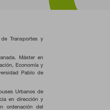
o de Transportes y
ranada. Máster en
cación, Economía y
versidad Pablo de
HABILITAR TODO
obuses Urbanos de
ia en dirección y
en ordenación del
istemas. Puede configurar su