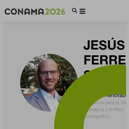
JESÚS
FERRE
SOLER
Subdirector Genera
Energías Renovabl
Ministerio para la Tra
Ecológica y el Reto
Demográfico