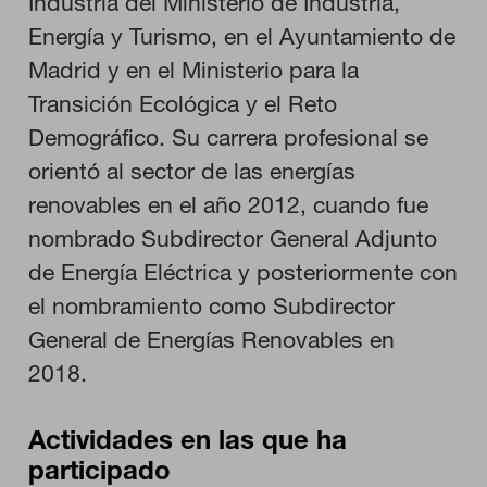
Industria del Ministerio de Industria,
Energía y Turismo, en el Ayuntamiento de
Cookies necesarias
Estas cookies son necesarias para que el sitio web funcione y
Madrid y en el Ministerio para la
no se pueden desactivar en nuestros sistemas. Puede
configurar su navegador para bloquear o alertar sobre estas
Transición Ecológica y el Reto
cookies, pero alguna áreas del sitio no funcionarán. Estas
Demográfico. Su carrera profesional se
cookies no almacenan ninguna información de identificación
personal.
orientó al sector de las energías
Cookies de rendimiento
renovables en el año 2012, cuando fue
Estas cookies nos permiten contar las visitas y fuentes de
tráfico para poder evaluar el rendimiento de nuestro sitio y
nombrado Subdirector General Adjunto
mejorarlo. Nos ayudan a saber qué páginas son las más o
menos visitadas, y cómo los visitantes navegan por el sitio.
de Energía Eléctrica y posteriormente con
Toda la información que recogen estas cookies es agregada y,
por lo tanto, es anónima.
el nombramiento como Subdirector
General de Energías Renovables en
2018.
GUARDAR CONFIGURACIÓN
Actividades en las que ha
participado
Puedes volver a configurar tus cookies desde la sección "Configuración
de cookies" al pie de la página. También puedes consultar nuestra