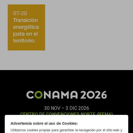
política de cookies
ST-20
Transición
energética
justa en el
territorio:
renovables
y más
30 NOV – 3 DIC 2026
CENTRO DE CONVENCIONES NORTE (IFEMA)
MADRID
Advertencia sobre el uso de Cookies:
Utilizamos cookies propias para garantizar la navegación por el sitio web y