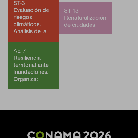
ST-3
Evaluación de
ST-13
riesgos
Renaturalización
climáticos.
de ciudades
Análisis de la
adaptación al
cambio
AE-7
climático de
Resiliencia
las
territorial ante
infraestructuras
inundaciones.
Organiza:
Asociación
Interprofesional
de Ordenación
del Territorio
(Fundicot)