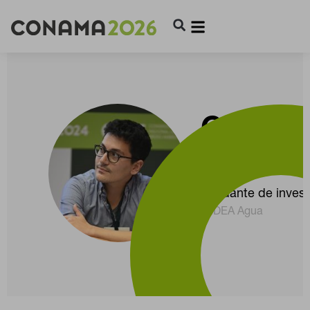
GIAM
SORIA
Ayudante de invest
IMDEA Agua