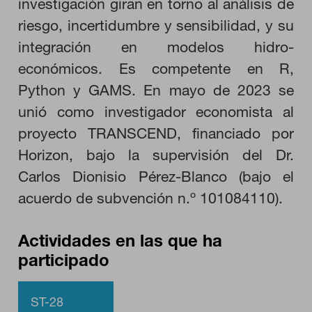
investigación giran en torno al análisis de
riesgo, incertidumbre y sensibilidad, y su
GUARDAR CONFIGURACIÓN
integración en modelos hidro-
económicos. Es competente en R,
Python y GAMS. En mayo de 2023 se
Puedes volver a configurar tus cookies desde la sección "Configuración
unió como investigador economista al
de cookies" al pie de la página. También puedes consultar nuestra
política de cookies
proyecto TRANSCEND, financiado por
Horizon, bajo la supervisión del Dr.
Carlos Dionisio Pérez-Blanco (bajo el
acuerdo de subvención n.º 101084110).
Actividades en las que ha
participado
ST-28