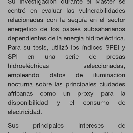
Su investigación durante el Máster se
centró en evaluar las vulnerabilidades
RECHAZAR TODO
relacionadas con la sequía en el sector
energético de los países subsaharianos
HABILITAR TODO
dependientes de la energía hidroeléctrica.
Para su tesis, utilizó los índices SPEI y
SPI en una serie de presas
Cookies necesarias
hidroeléctricas seleccionadas,
Estas cookies son necesarias para que el sitio web funcione y
no se pueden desactivar en nuestros sistemas. Puede
empleando datos de iluminación
configurar su navegador para bloquear o alertar sobre estas
cookies, pero alguna áreas del sitio no funcionarán. Estas
nocturna sobre las principales ciudades
cookies no almacenan ninguna información de identificación
personal.
africanas como un proxy para la
Cookies de rendimiento
disponibilidad y el consumo de
Estas cookies nos permiten contar las visitas y fuentes de
electricidad.
tráfico para poder evaluar el rendimiento de nuestro sitio y
mejorarlo. Nos ayudan a saber qué páginas son las más o
menos visitadas, y cómo los visitantes navegan por el sitio.
Sus principales intereses de
Toda la información que recogen estas cookies es agregada y,
por lo tanto, es anónima.