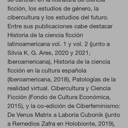
ficción, los estudios de género, la
RECHAZAR TODO
cibercultura y los estudios del futuro.
Entre sus publicaciones cabe destacar
HABILITAR TODO
Historia de la ciencia ficción
latinoamericana vol. 1 y vol. 2 (junto a
Silvia K. G. Ares, 2020 y 2021,
Cookies necesarias
Iberoamericana), Historia de la ciencia
Estas cookies son necesarias para que el sitio web funcione y
no se pueden desactivar en nuestros sistemas. Puede
ficción en la cultura española
configurar su navegador para bloquear o alertar sobre estas
cookies, pero alguna áreas del sitio no funcionarán. Estas
(Iberoamericana, 2018), Patologías de la
cookies no almacenan ninguna información de identificación
personal.
realidad virtual. Cibercultura y Ciencia
Cookies de rendimiento
Ficción (Fondo de Cultura Económica,
Estas cookies nos permiten contar las visitas y fuentes de
2015), y la co-edición de Ciberfeminismo:
tráfico para poder evaluar el rendimiento de nuestro sitio y
mejorarlo. Nos ayudan a saber qué páginas son las más o
De Venus Matrix a Laboria Cubonik (junto
menos visitadas, y cómo los visitantes navegan por el sitio.
Toda la información que recogen estas cookies es agregada y,
a Remedios Zafra en Holobionte, 2019),
por lo tanto, es anónima.