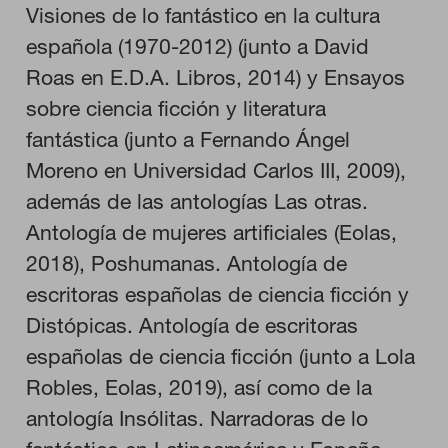
Visiones de lo fantástico en la cultura
española (1970-2012) (junto a David
GUARDAR CONFIGURACIÓN
Roas en E.D.A. Libros, 2014) y Ensayos
sobre ciencia ficción y literatura
fantástica (junto a Fernando Ángel
Puedes volver a configurar tus cookies desde la sección "Configuración
de cookies" al pie de la página. También puedes consultar nuestra
Moreno en Universidad Carlos III, 2009),
política de cookies
además de las antologías Las otras.
Antología de mujeres artificiales (Eolas,
2018), Poshumanas. Antología de
escritoras españolas de ciencia ficción y
Distópicas. Antología de escritoras
españolas de ciencia ficción (junto a Lola
Robles, Eolas, 2019), así como de la
antología Insólitas. Narradoras de lo