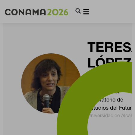
TERES
LÓPEZ
PELLIS
Directora del
Laboratorio de
Estudios del Futuro
Universidad de Alcalá