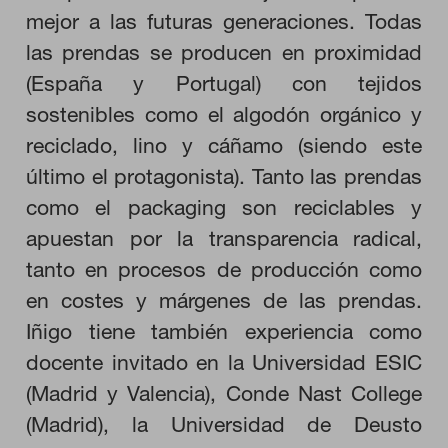
HABILITAR TODO
mejor a las futuras generaciones. Todas
las prendas se producen en proximidad
(España y Portugal) con tejidos
Cookies necesarias
sostenibles como el algodón orgánico y
Estas cookies son necesarias para que el sitio web funcione y
reciclado, lino y cáñamo (siendo este
no se pueden desactivar en nuestros sistemas. Puede
configurar su navegador para bloquear o alertar sobre estas
último el protagonista). Tanto las prendas
cookies, pero alguna áreas del sitio no funcionarán. Estas
cookies no almacenan ninguna información de identificación
como el packaging son reciclables y
personal.
apuestan por la transparencia radical,
Cookies de rendimiento
Estas cookies nos permiten contar las visitas y fuentes de
tanto en procesos de producción como
tráfico para poder evaluar el rendimiento de nuestro sitio y
en costes y márgenes de las prendas.
mejorarlo. Nos ayudan a saber qué páginas son las más o
menos visitadas, y cómo los visitantes navegan por el sitio.
Iñigo tiene también experiencia como
Toda la información que recogen estas cookies es agregada y,
por lo tanto, es anónima.
docente invitado en la Universidad ESIC
(Madrid y Valencia), Conde Nast College
GUARDAR CONFIGURACIÓN
(Madrid), la Universidad de Deusto