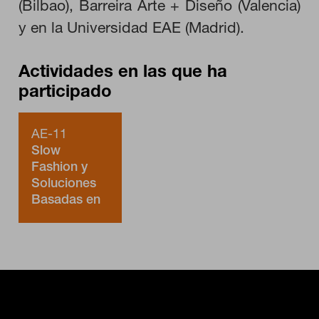
(Bilbao), Barreira Arte + Diseño (Valencia)
y en la Universidad EAE (Madrid).
Puedes volver a configurar tus cookies desde la sección "Configuración
de cookies" al pie de la página. También puedes consultar nuestra
política de cookies
Actividades en las que ha
participado
AE-11
Slow
Fashion y
Soluciones
Basadas en
la
Naturaleza.
Moda
Regenerativa
SbN y textil.
Organiza:
NBS Climate