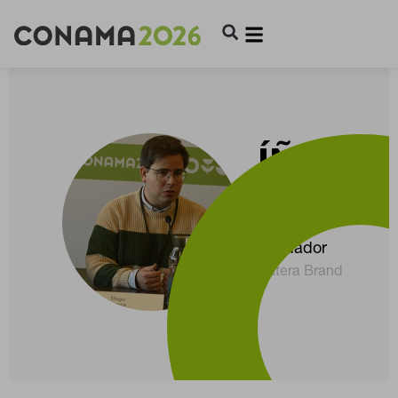
ÍÑIGO
PICAZ
Fundador
Batera Brand