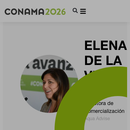
ELENA
DE LA
VIEJA
MOLIN
Directora de
Comercialización
Aqua Advise
CONFIGURACIÓN DE COOKIES