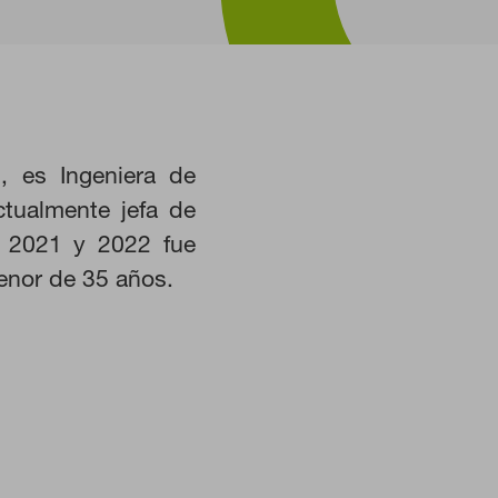
HABILITAR TODO
 es Ingeniera de
tualmente jefa de
istemas. Puede configurar su
l 2021 y 2022 fue
Estas cookies no almacenan ninguna
enor de 35 años.
 nuestro sitio y mejorarlo. Nos
. Toda la información que recogen