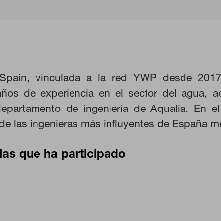
KIES
RECHAZAR TODO
Spain, vinculada a la red YWP desde 2017,
ños de experiencia en el sector del agua, ac
ra que el sitio web funcione y no se pueden desactivar en nuestros s
departamento de ingeniería de Aqualia. En e
ar sobre estas cookies, pero alguna áreas del sitio no funcionarán. 
de las ingenieras más influyentes de España m
rsonal.
las que ha participado
 las visitas y fuentes de tráfico para poder evaluar el rendimiento de
as más o menos visitadas, y cómo los visitantes navegan por el sitio
 lo tanto, es anónima.
CIÓN