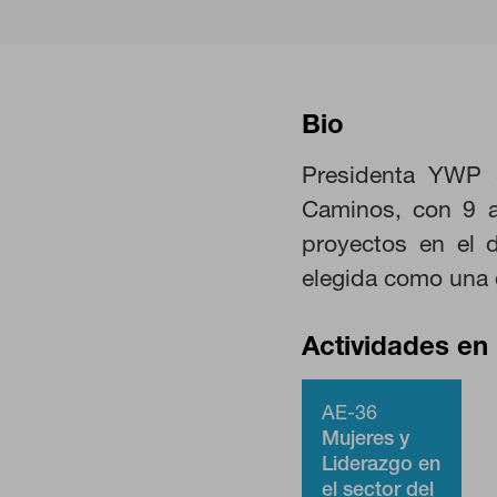
CONFIGURACIÓN DE COO
Bio
Presidenta YWP 
Caminos, con 9 a
Cookies necesarias
Estas cookies son necesarias pa
proyectos en el 
navegador para bloquear o alert
elegida como una 
información de identificación pe
Cookies de rendimiento
Actividades en 
Estas cookies nos permiten contar
ayudan a saber qué páginas son l
estas cookies es agregada y, por
AE-36
Mujeres y
Liderazgo en
GUARDAR CONFIGURA
el sector del