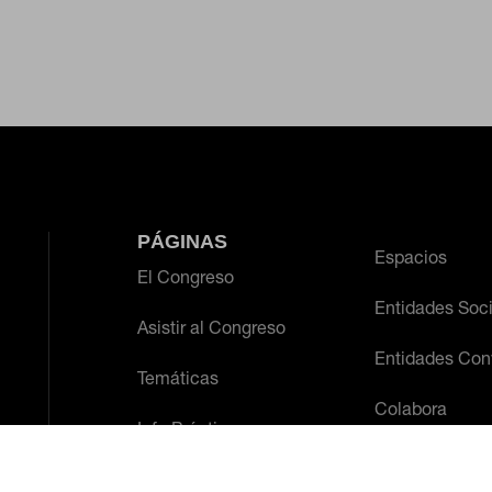
 desde la sección "Configuración de cookies" al pie de la página. Tambi
PÁGINAS
Espacios
El Congreso
Entidades Soc
Asistir al Congreso
Entidades Con
Temáticas
Colabora
Info Práctica