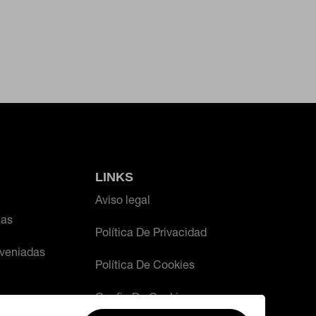
én puedes consultar nuestra
política de
LINKS
Aviso legal
ias
Política De Privacidad
veniadas
Política De Cookies
Config De Cookies