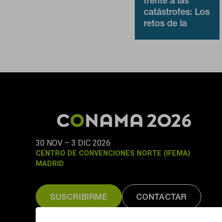
frente a las
catástrofes: Los
retos de la
Reconstrucción.
Puedes volver a configurar tus cookies
Organiza: UICM
cookies
30 NOV – 3 DIC 2026
CENTRO DE CONVENCIONES NORTE (IFEMA)
MADRID
SUSCRIBIRME
CONTACTAR