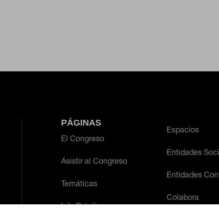
 desde la sección "Configuración de cookies" al pie de la página. Tambi
PÁGINAS
Espacios
El Congreso
Entidades Soc
Asistir al Congreso
Entidades Con
Temáticas
Colabora
Info Práctica