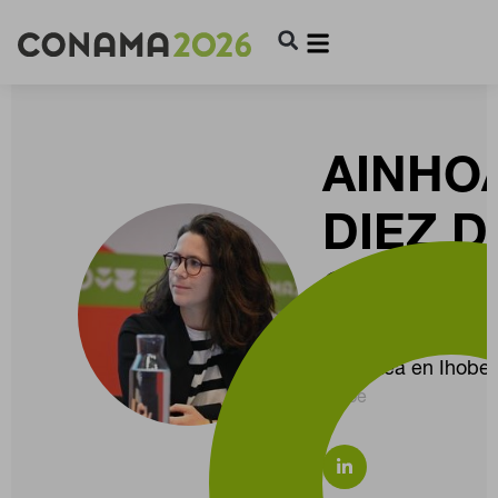
AINHO
DIEZ D
SALAZ
Responsable de la
Ekoetxea en Ihobe
Ihobe