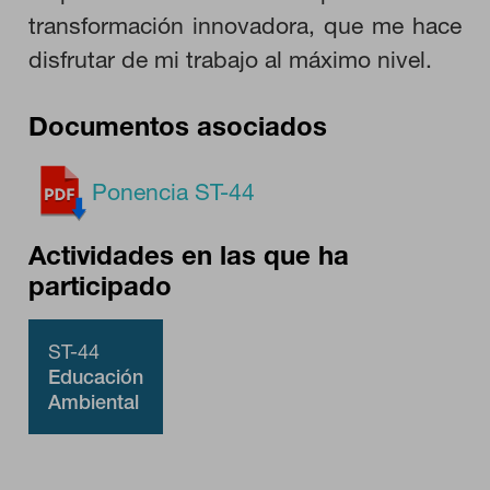
GUARDAR CONFIGURACIÓN
transformación innovadora, que me hace
disfrutar de mi trabajo al máximo nivel.
Puedes volver a configurar tus cookies desde la sección "Configuración
Documentos asociados
de cookies" al pie de la página. También puedes consultar nuestra
política de cookies
Ponencia ST-44
Actividades en las que ha
participado
ST-44
Educación
Ambiental