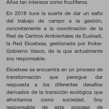
Años tan intensos como fructíferos.
En 2018 tuve la suerte de dar un salto
HABILITAR TODO
del trabajo de campo a la gestión,
concretamente a la coordinación de la
Red de Centros Ambientales de Euskadi,
Cookies necesarias
Estas cookies son necesarias para que el sitio web funcione y
la Red Ekoetxea, gestionada por Ihobe-
no se pueden desactivar en nuestros sistemas. Puede
configurar su navegador para bloquear o alertar sobre estas
Gobierno Vasco, de la que actualmente
cookies, pero alguna áreas del sitio no funcionarán. Estas
soy responsable.
cookies no almacenan ninguna información de identificación
personal.
Ekoetxea se encuentra en un proceso de
Cookies de rendimiento
Estas cookies nos permiten contar las visitas y fuentes de
transformación que persigue dar
tráfico para poder evaluar el rendimiento de nuestro sitio y
mejorarlo. Nos ayudan a saber qué páginas son las más o
respuesta a los diferentes desafíos
menos visitadas, y cómo los visitantes navegan por el sitio.
Toda la información que recogen estas cookies es agregada y,
derivados de la transición ecológica que
por lo tanto, es anónima.
afrontamos como sociedad. Soy
responsable de este proceso de