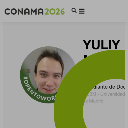
YULIY
MORE
SANOY
Estudiante de Doc
UC3M - Universidad Ca
de Madrid