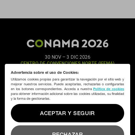
Ingeniería de
España
30 NOV – 3 DIC 2026
CENTRO DE CONVENCIONES NORTE (IFEMA)
MADRID
Advertencia sobre el uso de Cookies:
Utilizamos cookies propias para garantizar la navegación por el sitio web y
mejorar nuestros servicios. Puede aceptarlas, rechazarlas o configurarlas
SUSCRIBIRME
CONTACTAR
en los botones correspondientes. Acceda a nuestra
Política de cookies
para obtener información adicional sobre las cookies utilizadas, su finalidad
y la forma de gestionarlas.
Organizado por:
Fundación CONAMA
ACEPTAR Y SEGUIR
RECHAZAR