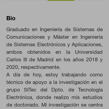
Bio
Graduado en Ingeniería de Sistemas de
Comunicaciones y Máster en Ingeniería
CONFIGURACIÓN DE COOKIES
de Sistemas Electrónicos y Aplicaciones,
ambos obtenidos en la Universidad
RECHAZAR TODO
Carlos III de Madrid en los años 2018 y
2020, respectivamente.
HABILITAR TODO
A día de hoy, estoy trabajando como
técnico de apoyo a la investigación en el
grupo SITec del Dpto. de Tecnología
Electrónica, donde realizo mis estudios
Cookies necesarias
Estas cookies son necesarias para que el sitio web funcione y
de doctorado. Mi investigación se centra
no se pueden desactivar en nuestros sistemas. Puede