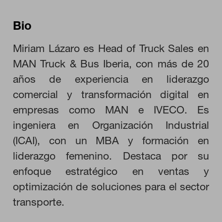
Bio
CONFIGURACIÓN DE COOKIES
Miriam Lázaro es Head of Truck Sales en
RECHAZAR TODO
MAN Truck & Bus Iberia, con más de 20
años de experiencia en liderazgo
comercial y transformación digital en
HABILITAR TODO
empresas como MAN e IVECO. Es
ingeniera en Organización Industrial
(ICAI), con un MBA y formación en
Cookies necesarias
liderazgo femenino. Destaca por su
Estas cookies son necesarias para que el sitio web funcione y
no se pueden desactivar en nuestros sistemas. Puede
enfoque estratégico en ventas y
configurar su navegador para bloquear o alertar sobre estas
cookies, pero alguna áreas del sitio no funcionarán. Estas
optimización de soluciones para el sector
cookies no almacenan ninguna información de identificación
personal.
transporte.
Cookies de rendimiento
Estas cookies nos permiten contar las visitas y fuentes de