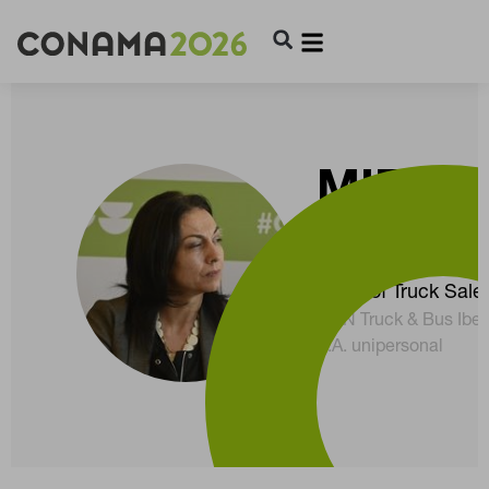
MIRIA
LÁZAR
Head of Truck Sale
MAN Truck & Bus Iberi
S.A. unipersonal