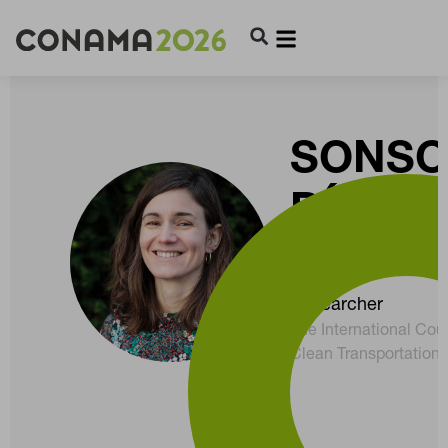
SONSO
DÍAZ D
AGUIL
Researcher
The International Cou
Clean Transportation 