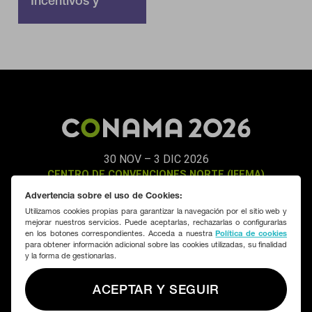
Incentivos y
fiscalidad
30 NOV – 3 DIC 2026
CENTRO DE CONVENCIONES NORTE (IFEMA)
MADRID
Advertencia sobre el uso de Cookies:
Utilizamos cookies propias para garantizar la navegación por el sitio web y
mejorar nuestros servicios. Puede aceptarlas, rechazarlas o configurarlas
SUSCRIBIRME
CONTACTAR
en los botones correspondientes. Acceda a nuestra
Política de cookies
para obtener información adicional sobre las cookies utilizadas, su finalidad
y la forma de gestionarlas.
Organizado por:
Fundación CONAMA
ACEPTAR Y SEGUIR