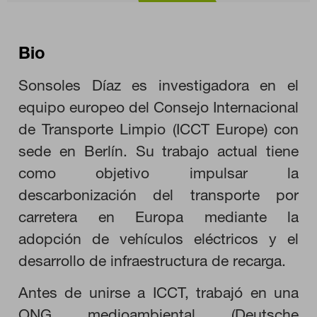
Bio
Sonsoles Díaz es investigadora en el
equipo europeo del Consejo Internacional
de Transporte Limpio (ICCT Europe) con
CONFIGURACIÓN DE COOKIES
sede en Berlín. Su trabajo actual tiene
como objetivo impulsar la
RECHAZAR TODO
descarbonización del transporte por
carretera en Europa mediante la
HABILITAR TODO
adopción de vehículos eléctricos y el
desarrollo de infraestructura de recarga.
Antes de unirse a ICCT, trabajó en una
Cookies necesarias
Estas cookies son necesarias para que el sitio web funcione y
ONG medioambiental (Deutsche