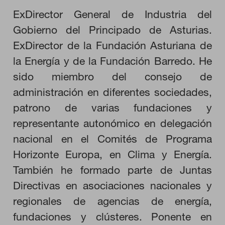
ExDirector General de Industria del
HABILITAR TODO
Gobierno del Principado de Asturias.
ExDirector de la Fundación Asturiana de
la Energía y de la Fundación Barredo. He
Cookies necesarias
Estas cookies son necesarias para que el sitio web funcione y
sido miembro del consejo de
no se pueden desactivar en nuestros sistemas. Puede
administración en diferentes sociedades,
configurar su navegador para bloquear o alertar sobre estas
cookies, pero alguna áreas del sitio no funcionarán. Estas
patrono de varias fundaciones y
cookies no almacenan ninguna información de identificación
personal.
representante autonómico en delegación
Cookies de rendimiento
nacional en el Comités de Programa
Estas cookies nos permiten contar las visitas y fuentes de
tráfico para poder evaluar el rendimiento de nuestro sitio y
Horizonte Europa, en Clima y Energía.
mejorarlo. Nos ayudan a saber qué páginas son las más o
menos visitadas, y cómo los visitantes navegan por el sitio.
También he formado parte de Juntas
Toda la información que recogen estas cookies es agregada y,
por lo tanto, es anónima.
Directivas en asociaciones nacionales y
regionales de agencias de energía,
fundaciones y clústeres. Ponente en
GUARDAR CONFIGURACIÓN