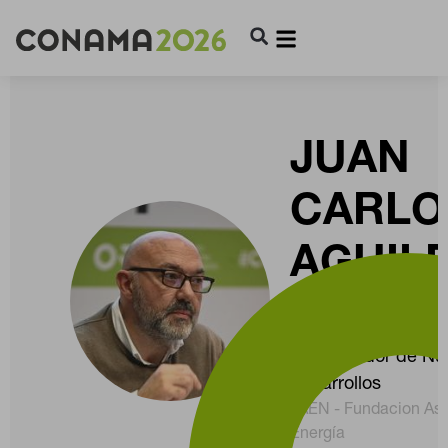
JUAN
CARLO
AGUIL
FOLGU
Coordinador de Nu
Desarrollos
FAEN - Fundacion Ast
Energía