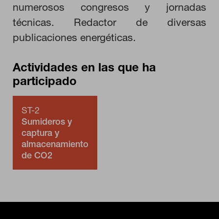
numerosos congresos y jornadas
técnicas. Redactor de diversas
Puedes volver a configurar tus cookies desde la sección "Configuración
publicaciones energéticas.
de cookies" al pie de la página. También puedes consultar nuestra
política de cookies
Actividades en las que ha
participado
ST-2
Sumideros y
captura y
almacenamiento
de CO2