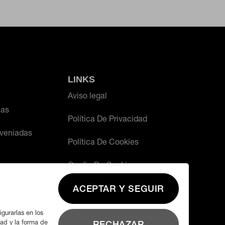
én puedes consultar nuestra
política de
LINKS
Aviso legal
ias
Política De Privacidad
veniadas
Política De Cookies
Config De Cookies
ACEPTAR Y SEGUIR
igurarlas en los
dad y la forma de
RECHAZAR