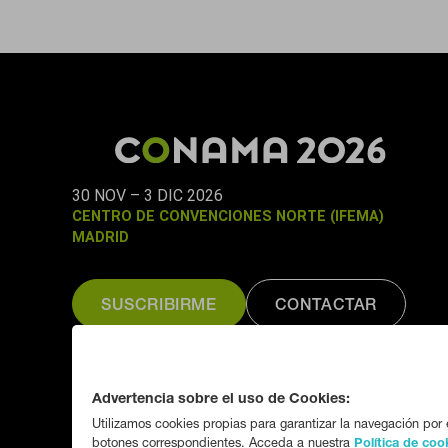
de tóxicos
Puedes volver a configurar tus cookies
cookies
30 NOV – 3 DIC 2026
CENTRO DE CONVENCIONES NORTE (IFEMA)
MADRID
SUSCRIBIRME
CONTACTAR
Organizado por:
Fundación CONAMA
Advertencia sobre el uso de Cookies:
Utilizamos cookies propias para garantizar la navegación por e
botones correspondientes. Acceda a nuestra
Política de coo