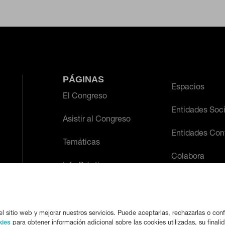
 desde la sección "Configuración de cookies" al pie de la página. Tambi
PÁGINAS
Espacios
El Congreso
Entidades Soc
Asistir al Congreso
Entidades Con
Temáticas
Colabora
Info Práctica
l sitio web y mejorar nuestros servicios. Puede aceptarlas, rechazarlas o conf
kies
para obtener información adicional sobre las cookies utilizadas, su finali