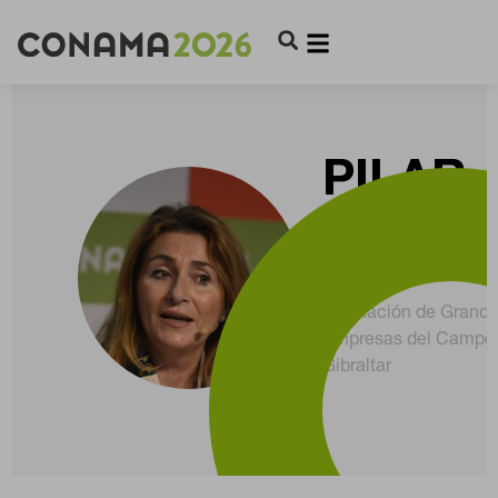
PILAR
CAÑET
Gerente
Asociación de Grand
CONFIGURACIÓN DE COOKIES
Empresas del Campo
Gibraltar
RECHAZAR TODO
HABILITAR TODO