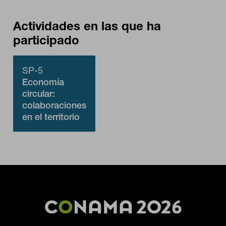
Actividades en las que ha
participado
Cookies necesarias
Estas cookies son necesarias para que el sitio web funcione y
no se pueden desactivar en nuestros sistemas. Puede
configurar su navegador para bloquear o alertar sobre estas
SP-5
cookies, pero alguna áreas del sitio no funcionarán. Estas
Economía
cookies no almacenan ninguna información de identificación
circular:
personal.
colaboraciones
Cookies de rendimiento
en el territorio
Estas cookies nos permiten contar las visitas y fuentes de
tráfico para poder evaluar el rendimiento de nuestro sitio y
mejorarlo. Nos ayudan a saber qué páginas son las más o
menos visitadas, y cómo los visitantes navegan por el sitio.
Toda la información que recogen estas cookies es agregada y,
por lo tanto, es anónima.
GUARDAR CONFIGURACIÓN