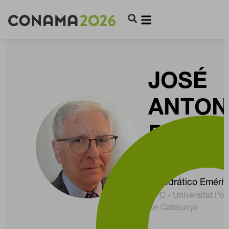
JOSÉ
ANTON
DELGA
PENÍN
Catedrático Emérit
UPC - Universitat Pol
CONFIGURACIÓN DE COOKIES
De Catalunya