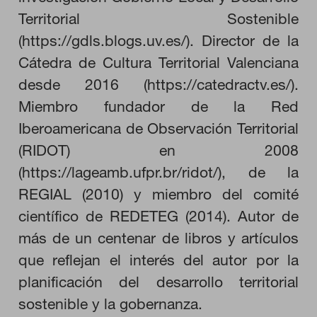
Territorial Sostenible
(https://gdls.blogs.uv.es/). Director de la
HABILITAR TODO
Cátedra de Cultura Territorial Valenciana
desde 2016 (https://catedractv.es/).
Miembro fundador de la Red
Cookies necesarias
Iberoamericana de Observación Territorial
Estas cookies son necesarias para que el sitio web funcione y
no se pueden desactivar en nuestros sistemas. Puede
(RIDOT) en 2008
configurar su navegador para bloquear o alertar sobre estas
cookies, pero alguna áreas del sitio no funcionarán. Estas
(https://lageamb.ufpr.br/ridot/), de la
cookies no almacenan ninguna información de identificación
personal.
REGIAL (2010) y miembro del comité
Cookies de rendimiento
científico de REDETEG (2014). Autor de
Estas cookies nos permiten contar las visitas y fuentes de
tráfico para poder evaluar el rendimiento de nuestro sitio y
más de un centenar de libros y artículos
mejorarlo. Nos ayudan a saber qué páginas son las más o
menos visitadas, y cómo los visitantes navegan por el sitio.
que reflejan el interés del autor por la
Toda la información que recogen estas cookies es agregada y,
por lo tanto, es anónima.
planificación del desarrollo territorial
sostenible y la gobernanza.