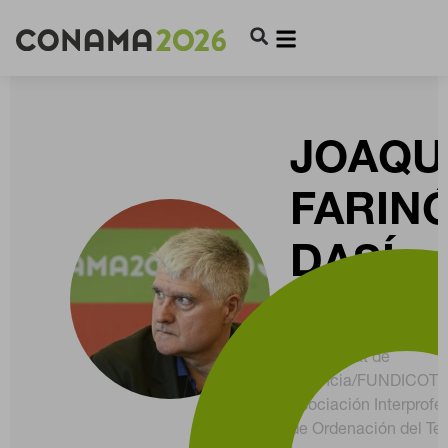
JOAQU
FARIN
DASÍ
Catedrático de
Geografía/Presiden
Universitat de
València/FUNDICOT -
Asociación Interprofe
de Ordenación del Terr