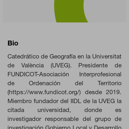
Bio
Catedrático de Geografía en la Universitat
de València (UVEG). Presidente de
FUNDICOT-Asociación Interprofesional
de Ordenación del Territorio
(https://www.fundicot.org/) desde 2019.
Miembro fundador del IIDL de la UVEG la
CONFIGURACIÓN DE COOKIES
citada universidad, donde es
investigador responsable del grupo de
RECHAZAR TODO
investigación Gobierno Local y Desarrollo