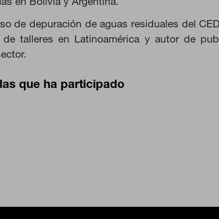
as en Bolivia y Argentina.
 las visitas y fuentes de tráfico para poder evaluar el rendimiento de
as más o menos visitadas, y cómo los visitantes navegan por el sitio
urso de depuración de aguas residuales del C
 lo tanto, es anónima.
 de talleres en Latinoamérica y autor de pub
ector.
CIÓN
las que ha participado
 desde la sección "Configuración de cookies" al pie de la página. Tambi