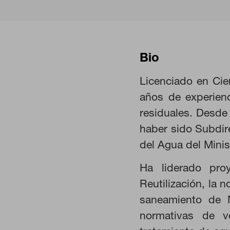
Bio
Licenciado en Cie
años de experienc
residuales. Desde
CONFIGURACIÓN DE COO
haber sido Subdire
del Agua del Mini
Ha liderado pr
Cookies necesarias
Reutilización, la 
Estas cookies son necesarias pa
saneamiento de M
navegador para bloquear o alert
información de identificación pe
normativas de ve
Cookies de rendimiento