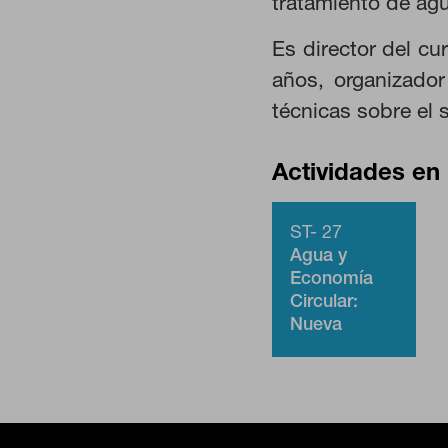
tratamiento de agu
Estas cookies nos permiten contar
ayudan a saber qué páginas son l
Es director del c
estas cookies es agregada y, por
años, organizador
técnicas sobre el s
GUARDAR CONFIGURA
Actividades en 
Puedes volver a configurar tus cookies
ST- 27
cookies
Agua y
Economía
Circular:
Nueva
directiva de
tratamiento
de aguas
residuales
(Parte II).