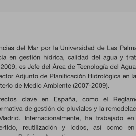
ncias del Mar por la Universidad de Las Pal
ia en gestión hídrica, calidad del agua y tr
 2009, es Jefe del Área de Tecnología del Agua
KIES
RECHAZAR TODO
ctor Adjunto de Planificación Hidrológica en l
sterio de Medio Ambiente (2007-2009).
oyectos clave en España, como el Reglam
normativa de gestión de pluviales y la remodela
ra que el sitio web funcione y no se pueden desactivar en nuestros s
adrid. Internacionalmente, ha trabajado en
ar sobre estas cookies, pero alguna áreas del sitio no funcionarán. 
rsonal.
rtido, reutilización y lodos, así como en 