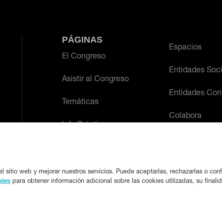
PÁGINAS
Espacios
El Congreso
Entidades Soc
Asistir al Congreso
Entidades Con
Temáticas
Colabora
Info Práctica
l sitio web y mejorar nuestros servicios. Puede aceptarlas, rechazarlas o conf
kies
para obtener información adicional sobre las cookies utilizadas, su finali
varadero.es