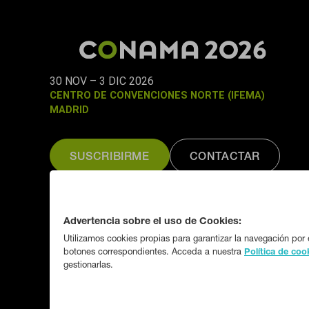
Coordina:
AEAS
30 NOV – 3 DIC 2026
CENTRO DE CONVENCIONES NORTE (IFEMA)
MADRID
SUSCRIBIRME
CONTACTAR
Organizado por:
Fundación CONAMA
Advertencia sobre el uso de Cookies:
Utilizamos cookies propias para garantizar la navegación por e
botones correspondientes. Acceda a nuestra
Política de coo
gestionarlas.
© Copyright 2026, CONAMA
Proudly Powered by 