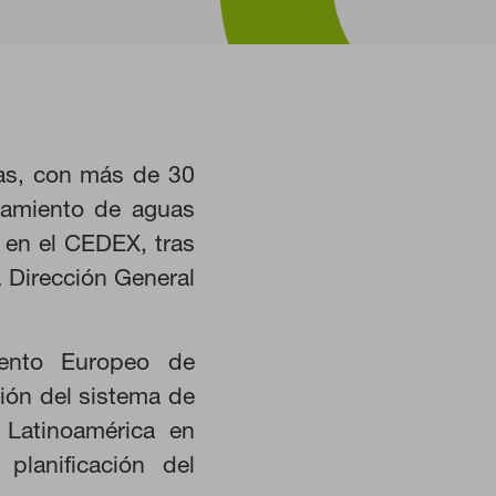
mas, con más de 30
atamiento de aguas
 en el CEDEX, tras
HABILITAR TODO
a Dirección General
ento Europeo de
ción del sistema de
istemas. Puede configurar su
 Latinoamérica en
Estas cookies no almacenan ninguna
planificación del