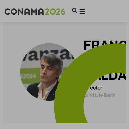
FRANC
PURRO
BALDA
Director
Land Life Iberia