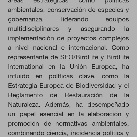
áreas estratégicas como políticas
CONFIGURACIÓN DE COOKIES
ambientales, conservación de especies y
gobernanza, liderando equipos
RECHAZAR TODO
multidisciplinares y asegurando la
implementación de proyectos complejos
HABILITAR TODO
a nivel nacional e internacional. Como
representante de SEO/BirdLife y BirdLife
International en la Unión Europea, ha
Cookies necesarias
influido en políticas clave, como la
Estas cookies son necesarias para que el sitio web funcione y
Estrategia Europea de Biodiversidad y el
no se pueden desactivar en nuestros sistemas. Puede
configurar su navegador para bloquear o alertar sobre estas
Reglamento de Restauración de la
cookies, pero alguna áreas del sitio no funcionarán. Estas
cookies no almacenan ninguna información de identificación
Naturaleza. Además, ha desempeñado
personal.
un papel esencial en la elaboración y
Cookies de rendimiento
promoción de normativas ambientales,
Estas cookies nos permiten contar las visitas y fuentes de
tráfico para poder evaluar el rendimiento de nuestro sitio y
combinando ciencia, incidencia política y
mejorarlo. Nos ayudan a saber qué páginas son las más o
menos visitadas, y cómo los visitantes navegan por el sitio.