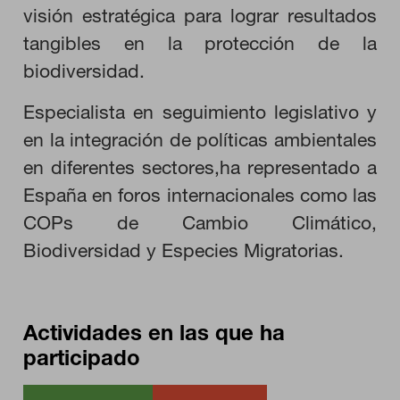
visión estratégica para lograr resultados
Toda la información que recogen estas cookies es agregada y,
por lo tanto, es anónima.
tangibles en la protección de la
biodiversidad.
GUARDAR CONFIGURACIÓN
Especialista en seguimiento legislativo y
en la integración de políticas ambientales
en diferentes sectores,ha representado a
Puedes volver a configurar tus cookies desde la sección "Configuración
de cookies" al pie de la página. También puedes consultar nuestra
España en foros internacionales como las
política de cookies
COPs de Cambio Climático,
Biodiversidad y Especies Migratorias.
Actividades en las que ha
participado