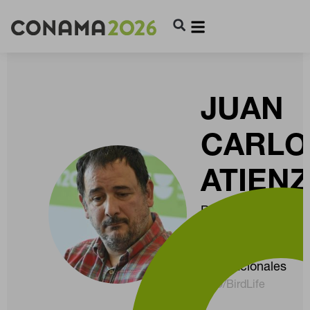
JUAN
CARLO
ATIEN
Responsable de
Gobernanza Ambie
y Convenios
Internacionales
SEO/BirdLife