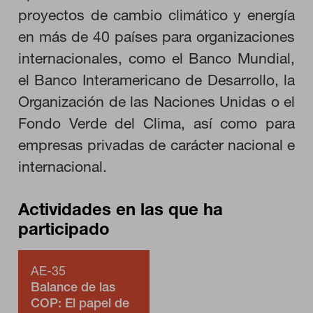
Estas cookies son necesarias para que el sitio web funcione y
proyectos de cambio climático y energía
no se pueden desactivar en nuestros sistemas. Puede
configurar su navegador para bloquear o alertar sobre estas
en más de 40 países para organizaciones
cookies, pero alguna áreas del sitio no funcionarán. Estas
cookies no almacenan ninguna información de identificación
internacionales, como el Banco Mundial,
personal.
el Banco Interamericano de Desarrollo, la
Cookies de rendimiento
Estas cookies nos permiten contar las visitas y fuentes de
Organización de las Naciones Unidas o el
tráfico para poder evaluar el rendimiento de nuestro sitio y
Fondo Verde del Clima, así como para
mejorarlo. Nos ayudan a saber qué páginas son las más o
menos visitadas, y cómo los visitantes navegan por el sitio.
empresas privadas de carácter nacional e
Toda la información que recogen estas cookies es agregada y,
por lo tanto, es anónima.
internacional.
GUARDAR CONFIGURACIÓN
Actividades en las que ha
participado
Puedes volver a configurar tus cookies desde la sección "Configuración
AE-35
de cookies" al pie de la página. También puedes consultar nuestra
Balance de las
política de cookies
COP: El papel de