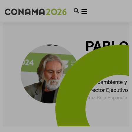
PABLO
NAVAJ
Director de
Medioambiente y
CONFIGURACIÓN DE COOKIES
Director Ejecutivo
Cruz Roja Española
RECHAZAR TODO
HABILITAR TODO